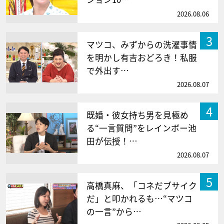
2026.08.06
3
マツコ、みずからの洗濯事情
を明かし有吉おどろき！私服
で外出す…
2026.08.07
4
既婚・彼女持ち男を見極め
る“一言質問”をレインボー池
田が伝授！…
2026.08.07
5
高橋真麻、「コネだブサイク
だ」と叩かれるも…“マツコ
の一言”から…