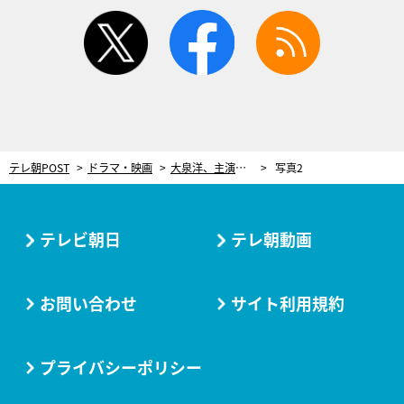
twitter
facebook
rss
テレ朝POST
ドラマ・映画
大泉洋、主演ドラマ『終りに見た街』撮影終了で両手突き上げる！サプライズには“苦言”も
写真2
テレビ朝日
テレ朝動画
お問い合わせ
サイト利用規約
プライバシーポリシー