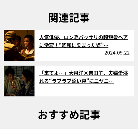
関連記事
サムネイル
人気俳優、ロン毛バッサリの超短髪ヘア
に激変！“昭和に染まった姿”…
2024.09.22
サムネイル
「来てよ…」大泉洋×吉田羊、夫婦愛溢
れる“ラブラブ添い寝”にニヤニ…
おすすめ記事