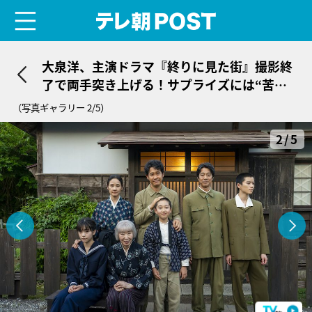
menu
テレ朝POST
大泉洋、主演ドラマ『終りに見た街』撮影終
了で両手突き上げる！サプライズには“苦
言”も
（写真ギャラリー 2/5）
2/5