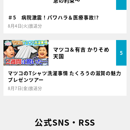
急の約束～
＃5 病院激震！パワハラ＆医療事故!?
8月4日(火)放送分
マツコ＆有吉 かりそめ
5
天国
マツコのTシャツ洗濯事情 たくろうの滋賀の魅力
プレゼンツアー
8月7日(金)放送分
公式SNS・RSS