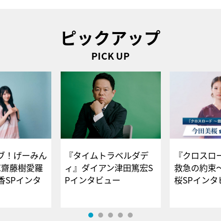
ピックアップ
PICK UP
ブ！げーみん
『タイムトラベルダデ
『クロスロー
E齋藤樹愛羅
ィ』ダイアン津田篤宏S
救急の約束
香SPインタ
Pインタビュー
桜SPイ