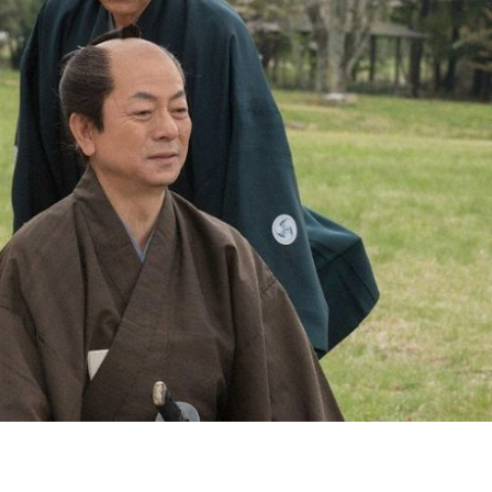
『アイ＝ラブ！げーみん
E齋藤樹愛羅＆佐々木舞
ビュー