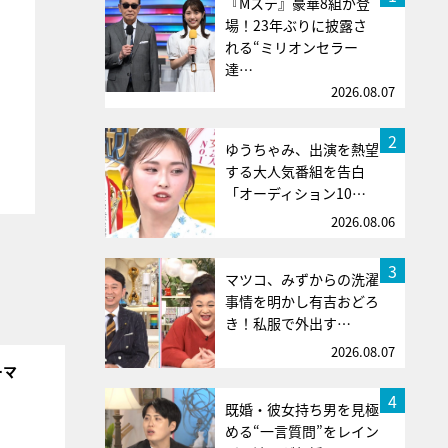
『Mステ』豪華8組が登
場！23年ぶりに披露さ
れる“ミリオンセラー
達…
2026.08.07
2
ゆうちゃみ、出演を熱望
する大人気番組を告白
「オーディション10…
2026.08.06
3
マツコ、みずからの洗濯
事情を明かし有吉おどろ
き！私服で外出す…
2026.08.07
ーマ
4
既婚・彼女持ち男を見極
める“一言質問”をレイン