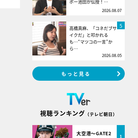
ボー池田が伝授！…
2026.08.07
5
高橋真麻、「コネだブサ
イクだ」と叩かれる
も…“マツコの一言”か
ら…
2026.08.05
もっと見る
視聴ランキング
（テレビ朝日）
大空港～GATE2
1