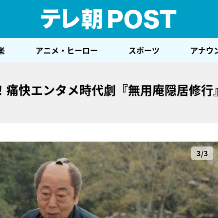
テレ
楽
アニメ・ヒーロー
スポーツ
アナウ
！痛快エンタメ時代劇『無用庵隠居修行
3/3