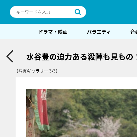
ドラマ・映画
バラエティ
音
水谷豊の迫力ある殺陣も見もの
（写真ギャラリー 3/3）