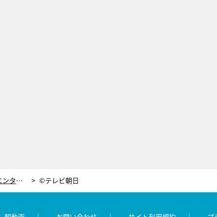
水谷豊の迫力ある殺陣も見もの！痛快エンタメ時代劇『無用庵隠居修行』
©テレビ朝日
レ朝動画
お問い合わせ
サイト利用規約
プ