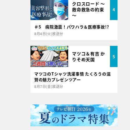
クロスロード ～
救命救急の約束
4
～
＃5 病院激震！パワハラ＆医療事故!?
8月4日(火)放送分
マツコ＆有吉 か
5
りそめ天国
マツコのTシャツ洗濯事情 たくろうの滋
賀の魅力プレゼンツアー
8月7日(金)放送分