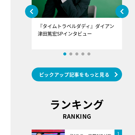
ぐ』＝LOV
『タイムトラベルダディ』ダイアン
『
香SPインタ
津田篤宏SPインタビュー
～
ピックアップ記事をもっと見る
ランキング
RANKING
1