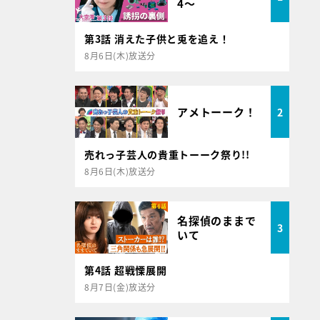
4～
第3話 消えた子供と兎を追え！
8月6日(木)放送分
アメトーーク！
2
売れっ子芸人の貴重トーーク祭り!!
8月6日(木)放送分
名探偵のままで
3
いて
第4話 超戦慄展開
8月7日(金)放送分