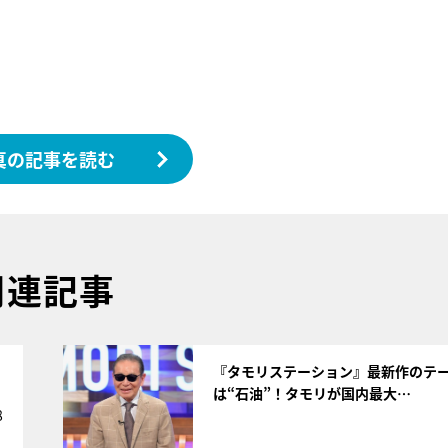
真の記事を読む
関連記事
サムネイル
く
『タモリステーション』最新作のテ
は“石油”！タモリが国内最大…
8