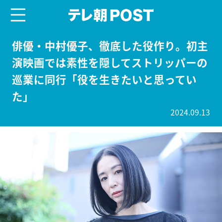
menu
テレ朝POST
俳優・中村優子、徹底した役作り。初主
演映画では素性を隠してストリッパーの
巡業に同行「役を生きたいと思ってい
た」
2024.09.13