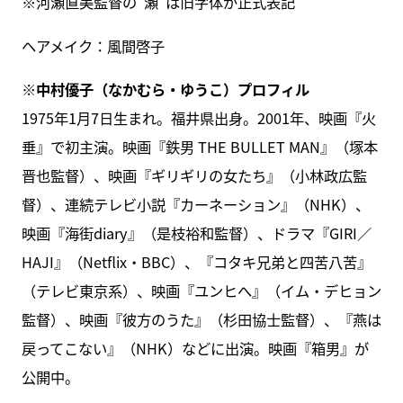
※河瀬直美監督の“瀬”は旧字体が正式表記
ヘアメイク：風間啓子
※中村優子（なかむら・ゆうこ）プロフィル
1975年1月7日生まれ。福井県出身。2001年、映画『火
垂』で初主演。映画『鉄男 THE BULLET MAN』（塚本
晋也監督）、映画『ギリギリの女たち』（小林政広監
督）、連続テレビ小説『カーネーション』（NHK）、
映画『海街diary』（是枝裕和監督）、ドラマ『GIRI／
HAJI』（Netflix・BBC）、『コタキ兄弟と四苦八苦』
（テレビ東京系）、映画『ユンヒへ』（イム・デヒョン
監督）、映画『彼方のうた』（杉田協士監督）、『燕は
戻ってこない』（NHK）などに出演。映画『箱男』が
公開中。