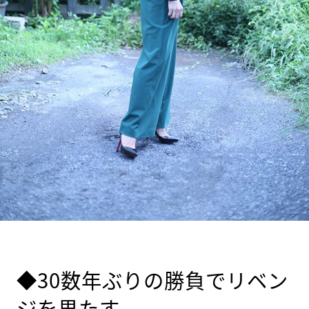
◆30数年ぶりの勝負でリベン
ジを果たす