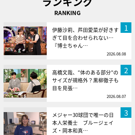
ランキング
RANKING
1
伊藤沙莉、芦田愛菜が好きす
ぎて目を合わせられない…
『博士ちゃん…
2026.08.08
2
高橋文哉、“体のある部分”の
サイズが規格外？黒柳徹子も
目を見張…
2026.08.07
3
メジャー30球団で唯一の日
本人栄養士 ブルージェイ
ズ・岡本和真…