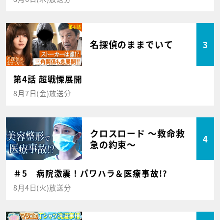
名探偵のままでいて
3
第4話 超戦慄展開
8月7日(金)放送分
クロスロード ～救命救
4
急の約束～
＃5 病院激震！パワハラ＆医療事故!?
8月4日(火)放送分