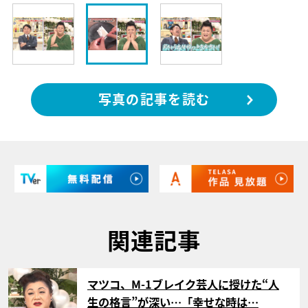
写真の記事を読む
関連記事
サムネイル
マツコ、M-1ブレイク芸人に授けた“人
生の格言”が深い…「幸せな時は…