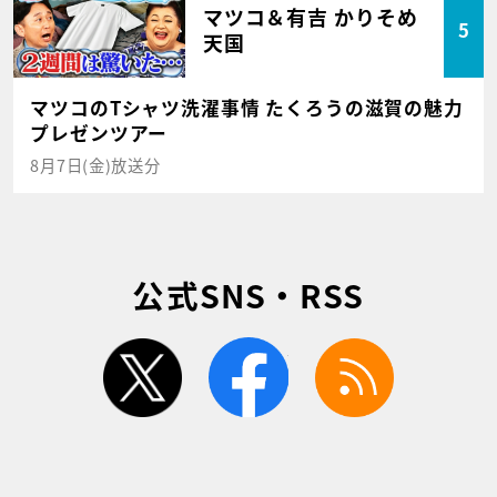
マツコ＆有吉 かりそめ
5
天国
マツコのTシャツ洗濯事情 たくろうの滋賀の魅力
プレゼンツアー
8月7日(金)放送分
公式SNS・RSS
twitter
facebook
rss