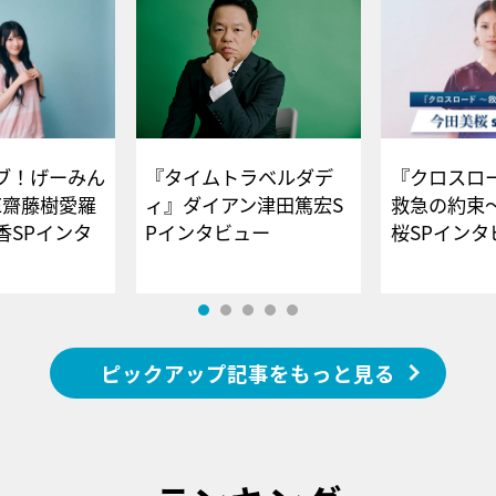
ブ！げーみん
『タイムトラベルダデ
『クロスロー
E齋藤樹愛羅
ィ』ダイアン津田篤宏S
救急の約束
香SPインタ
Pインタビュー
桜SPイ
ピックアップ記事をもっと見る