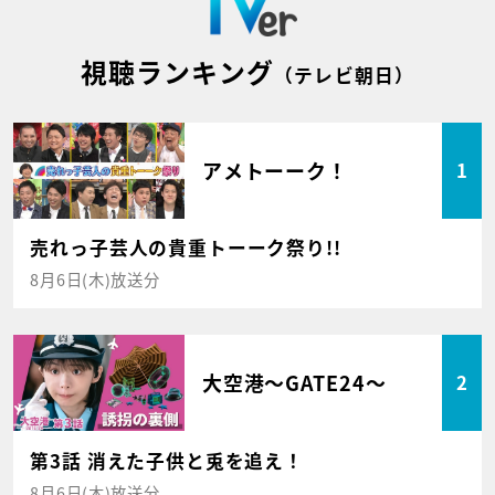
視聴ランキング
（テレビ朝日）
アメトーーク！
1
売れっ子芸人の貴重トーーク祭り!!
8月6日(木)放送分
大空港～GATE24～
2
第3話 消えた子供と兎を追え！
8月6日(木)放送分