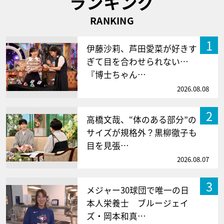
ランキング
RANKING
1
伊藤沙莉、芦田愛菜が好きす
ぎて目を合わせられない…
『博士ちゃん…
2026.08.08
2
高橋文哉、“体のある部分”の
サイズが規格外？黒柳徹子も
目を見張…
2026.08.07
3
メジャー30球団で唯一の日
本人栄養士 ブルージェイ
ズ・岡本和真…