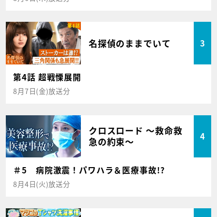
名探偵のままでいて
3
第4話 超戦慄展開
8月7日(金)放送分
クロスロード ～救命救
4
急の約束～
＃5 病院激震！パワハラ＆医療事故!?
8月4日(火)放送分