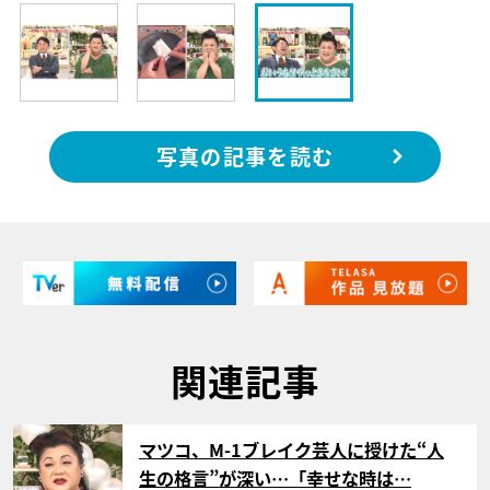
写真の記事を読む
関連記事
サムネイル
マツコ、M-1ブレイク芸人に授けた“人
生の格言”が深い…「幸せな時は…