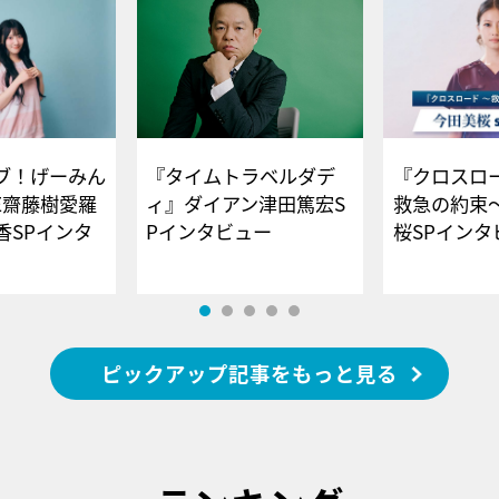
ブ！げーみん
『タイムトラベルダデ
『クロスロー
E齋藤樹愛羅
ィ』ダイアン津田篤宏S
救急の約束
香SPインタ
Pインタビュー
桜SPイ
ピックアップ記事をもっと見る