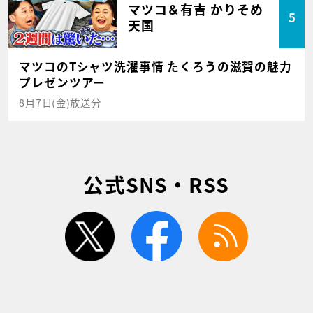
マツコ＆有吉 かりそめ
5
天国
マツコのTシャツ洗濯事情 たくろうの滋賀の魅力
プレゼンツアー
8月7日(金)放送分
公式SNS・RSS
twitter
facebook
rss