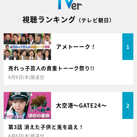
視聴ランキング
（テレビ朝日）
アメトーーク！
1
売れっ子芸人の貴重トーーク祭り!!
8月6日(木)放送分
大空港～GATE24～
2
第3話 消えた子供と兎を追え！
8月6日(木)放送分