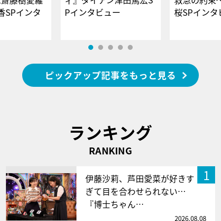
香SPインタ
Pインタビュー
桜SPイ
ピックアップ記事をもっと見る
ランキング
RANKING
1
伊藤沙莉、芦田愛菜が好きす
ぎて目を合わせられない…
『博士ちゃん…
2026.08.08