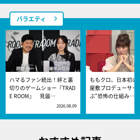
バラエティ
ハマるファン続出！絆と裏
ももクロ、日本初の
切りのゲームショー『TRAD
屋敷プロデューサー
E ROOM』 見届…
ぶ“恐怖の仕組み…
2026.08.09
2