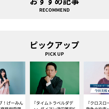
おすすめ記事
RECOMMEND
ピックアップ
PICK UP
ブ！げーみん
『タイムトラベルダデ
『クロスロー
E齋藤樹愛羅
ィ』ダイアン津田篤宏S
救急の約束