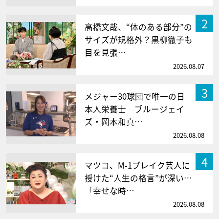
2
高橋文哉、“体のある部分”の
サイズが規格外？黒柳徹子も
目を見張…
2026.08.07
3
メジャー30球団で唯一の日
本人栄養士 ブルージェイ
ズ・岡本和真…
2026.08.08
4
マツコ、M-1ブレイク芸人に
授けた“人生の格言”が深い…
「幸せな時…
2026.08.08