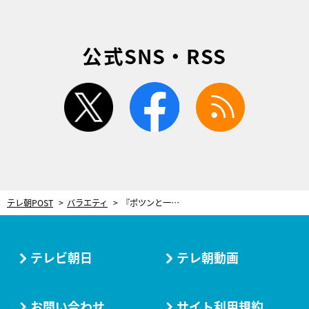
公式SNS・RSS
twitter
facebook
rss
テレ朝POST
バラエティ
『ポツンと一軒家』火災でほぼ全焼した家が大変身！1年ぶりの再訪で“劇的ビフォーアフター”
テレビ朝日
テレ朝動画
お問い合わせ
サイト利用規約