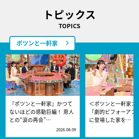
トピックス
TOPICS
ポツンと一軒家
『ポツンと一軒家』かつて
＜ポツンと一軒家＞1
ないほどの感動巨編！ 恩人
『劇的ビフォーアフ
との“涙の再会”…
に登場した家を…
2026.08.09
2