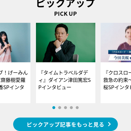
ピックアップ
PICK UP
ブ！げーみん
『タイムトラベルダデ
『クロスロー
E齋藤樹愛羅
ィ』ダイアン津田篤宏S
救急の約束
香SPインタ
Pインタビュー
桜SPイ
ピックアップ記事をもっと見る