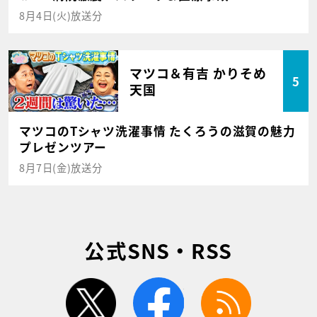
8月4日(火)放送分
マツコ＆有吉 かりそめ
5
天国
マツコのTシャツ洗濯事情 たくろうの滋賀の魅力
プレゼンツアー
8月7日(金)放送分
公式SNS・RSS
twitter
facebook
rss