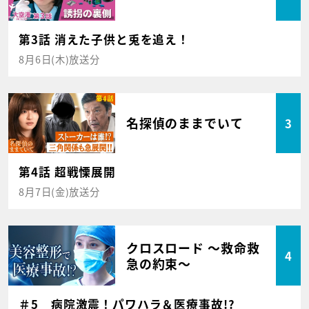
第3話 消えた子供と兎を追え！
8月6日(木)放送分
名探偵のままでいて
3
第4話 超戦慄展開
8月7日(金)放送分
クロスロード ～救命救
4
急の約束～
＃5 病院激震！パワハラ＆医療事故!?