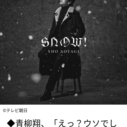
©テレビ朝日
◆青柳翔、「えっ？ウソでし