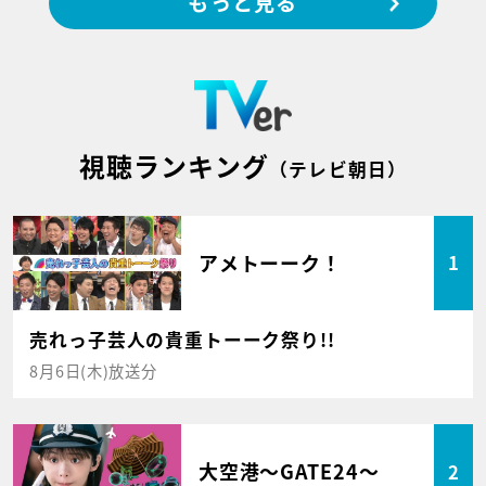
もっと見る
視聴ランキング
（テレビ朝日）
アメトーーク！
1
売れっ子芸人の貴重トーーク祭り!!
8月6日(木)放送分
大空港～GATE24～
2