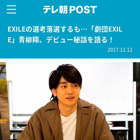
menu
テレ朝POST
EXILEの選考落選するも…「劇団EXIL
E」青柳翔、デビュー秘話を語る！
2017.12.12