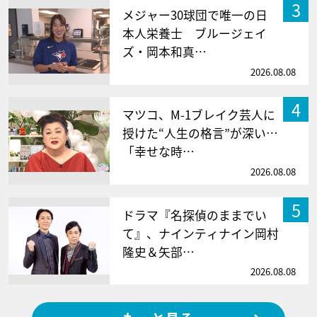
3
メジャー30球団で唯一の日
本人栄養士 ブルージェイ
ズ・岡本和真…
2026.08.08
4
マツコ、M-1ブレイク芸人に
授けた“人生の格言”が深い…
「幸せな時…
2026.08.08
5
ドラマ『名探偵のままでい
て』、ナインティナイン岡村
隆史＆矢部…
2026.08.08