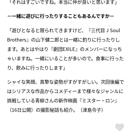
「それはすごいですね。本当に仲が良いと思います」
－一緒に遊びに行ったりすることもあるんですか－
「遊びとなると限られてきますけど、『三代目 J Soul
Brothers』の山下健二郎とは一緒に釣りに行ったりし
ます。あとはやはり『劇団EXILE』のメンバーになっち
ゃいますね。一緒にいることが多いので。食事に行った
り、飲みに行ったりします」
シャイな笑顔、真摯な姿勢がすがすがしい。次回後編で
はシリアスな作品からコメディーまで様々なジャンルに
挑戦している青柳さんの新作映画『ミスター・ロン』
（16日公開）の撮影秘話も紹介。（津島令子）
ス