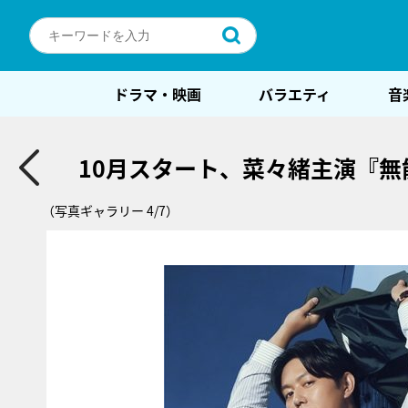
ドラマ・映画
バラエティ
音
10月スタート、菜々緒主演『無
（写真ギャラリー 4/7）