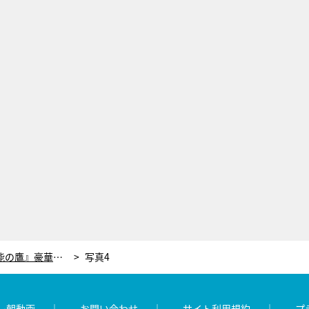
10月スタート、菜々緒主演『無能の鷹』豪華共演キャスト5名が解禁！
写真4
レ朝動画
お問い合わせ
サイト利用規約
プ