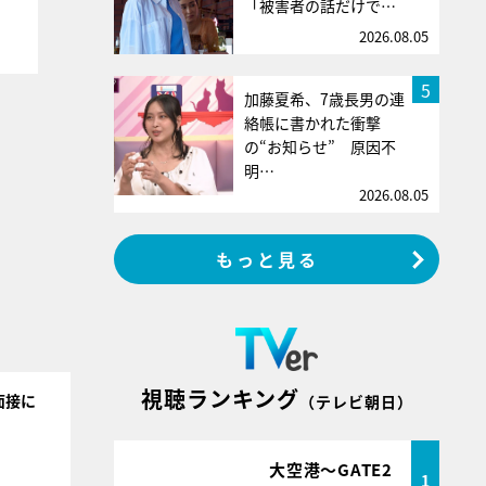
「被害者の話だけで…
2026.08.05
5
加藤夏希、7歳長男の連
絡帳に書かれた衝撃
の“お知らせ” 原因不
明…
2026.08.05
もっと見る
視聴ランキング
面接に
（テレビ朝日）
大空港～GATE2
1