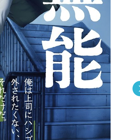
『アイ＝ラブ！げーみん
E齋藤樹愛羅＆佐々木舞
ビュー