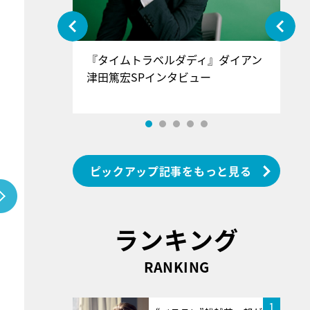
ぐ』＝LOV
『タイムトラベルダディ』ダイアン
『
香SPインタ
津田篤宏SPインタビュー
～
ピックアップ記事をもっと見る
ランキング
RANKING
1