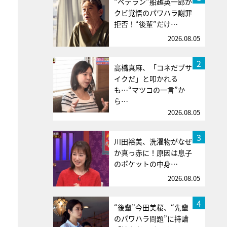
“ベテラン”船越英一郎が
クビ覚悟のパワハラ謝罪
拒否！“後輩”だけ…
2026.08.05
2
高橋真麻、「コネだブサ
イクだ」と叩かれる
も…“マツコの一言”か
ら…
2026.08.05
3
川田裕美、洗濯物がなぜ
か真っ赤に！原因は息子
のポケットの中身…
2026.08.05
4
“後輩”今田美桜、“先輩
のパワハラ問題”に持論