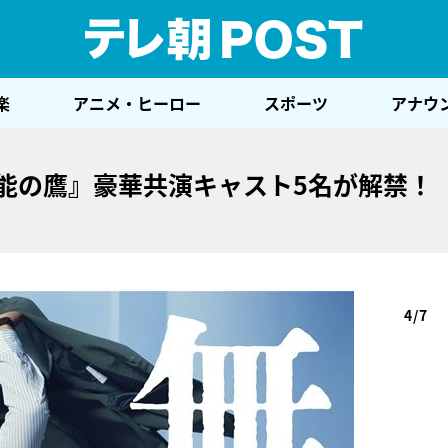
テレ
楽
アニメ・ヒーロー
スポーツ
アナウ
能の鷹』豪華共演キャスト5名が解禁！
4/7