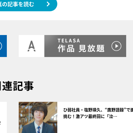
真の記事を読む
関連記事
サムネイル
ひ弱社員・塩野瑛久、“鷹野語録”で
挑む！激アツ最終回に「泣…
2