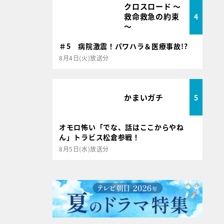
クロスロード ～
救命救急の約束
4
～
＃5 病院激震！パワハラ＆医療事故!?
8月4日(火)放送分
かまいガチ
5
オモロ怖い「でな、話はここからやね
ん」トラビス松倉参戦！
8月5日(水)放送分