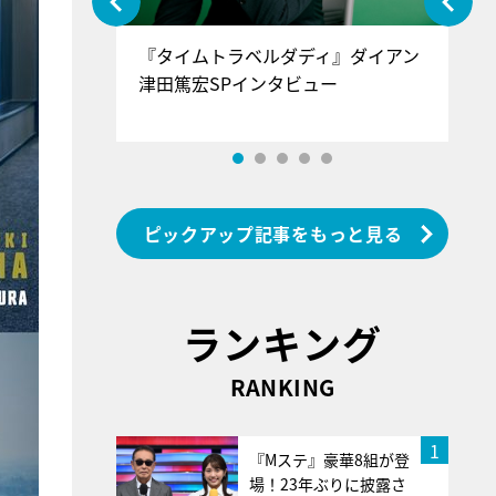
ぐ』＝LOV
『タイムトラベルダディ』ダイアン
『
香SPインタ
津田篤宏SPインタビュー
～
ピックアップ記事をもっと見る
ランキング
RANKING
1
『Mステ』豪華8組が登
場！23年ぶりに披露さ