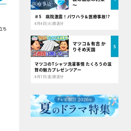
～
＃5 病院激震！パワハラ＆医療事故!?
8月4日(火)放送分
立ち
マツコ＆有吉 か
5
りそめ天国
マツコのTシャツ洗濯事情 たくろうの滋
賀の魅力プレゼンツアー
8月7日(金)放送分