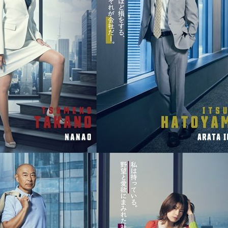
『アイ＝ラブ！げーみん
E齋藤樹愛羅＆佐々木舞
ビュー