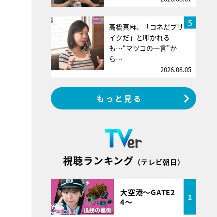
5
高橋真麻、「コネだブサ
イクだ」と叩かれる
も…“マツコの一言”か
ら…
2026.08.05
もっと見る
視聴ランキング
（テレビ朝日）
大空港～GATE2
1
4～