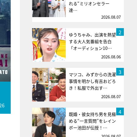
れる“ミリオンセラー
達…
2026.08.07
2
ゆうちゃみ、出演を熱望
する大人気番組を告白
「オーディション10…
2026.08.06
3
マツコ、みずからの洗濯
事情を明かし有吉おどろ
き！私服で外出す…
2026.08.07
26
4
既婚・彼女持ち男を見極
める“一言質問”をレイン
ボー池田が伝授！…
2026.08.07