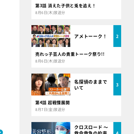
第3話 消えた子供と兎を追え！
8月6日(木)放送分
アメトーーク！
2
売れっ子芸人の貴重トーーク祭り!!
8月6日(木)放送分
名探偵のままで
3
いて
第4話 超戦慄展開
8月7日(金)放送分
クロスロード ～
救命救急の約束
4