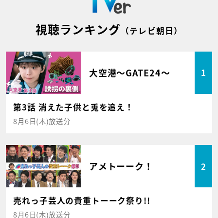
視聴ランキング
（テレビ朝日）
大空港～GATE24～
1
第3話 消えた子供と兎を追え！
8月6日(木)放送分
アメトーーク！
2
売れっ子芸人の貴重トーーク祭り!!
8月6日(木)放送分