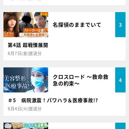
名探偵のままでいて
3
第4話 超戦慄展開
8月7日(金)放送分
クロスロード ～救命救
4
急の約束～
＃5 病院激震！パワハラ＆医療事故!?
8月4日(火)放送分