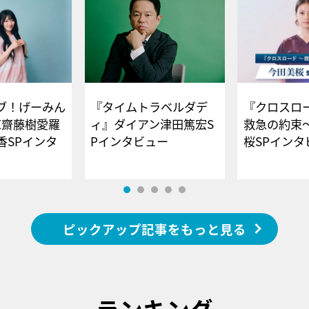
ブ！げーみん
『タイムトラベルダデ
『クロスロー
E齋藤樹愛羅
ィ』ダイアン津田篤宏S
救急の約束
香SPインタ
Pインタビュー
桜SPイ
ピックアップ記事をもっと見る
ランキング