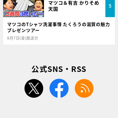
マツコ＆有吉 かりそめ
5
天国
マツコのTシャツ洗濯事情 たくろうの滋賀の魅力
プレゼンツアー
8月7日(金)放送分
公式SNS・RSS
twitter
facebook
rss