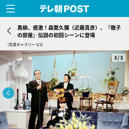
menu
テレ朝POST
黒柳、感激！森繁久彌（近藤真彦）、『徹子
の部屋』伝説の初回シーンに登場
（写真ギャラリー 3/3）
3/3