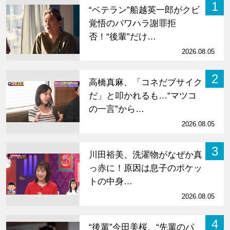
1
“ベテラン”船越英一郎がクビ
覚悟のパワハラ謝罪拒
否！“後輩”だけ…
2026.08.05
2
高橋真麻、「コネだブサイク
だ」と叩かれるも…“マツコ
の一言”から…
2026.08.05
3
川田裕美、洗濯物がなぜか真
っ赤に！原因は息子のポケッ
トの中身…
2026.08.05
4
“後輩”今田美桜、“先輩のパ