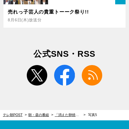
売れっ子芸人の貴重トーーク祭り!!
8月6日(木)放送分
公式SNS・RSS
twitter
facebook
rss
テレ朝POST
朝・昼の番組
「消えた卵焼き事件」から家族愛を描く！感動の異色ミステリーに主演・生瀬勝久も自信
写真5