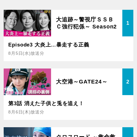
大追跡～警視庁ＳＳＢ
1
Ｃ強行犯係～ Season2
Episode3 大炎上…暴走する正義
8月5日(水)放送分
大空港～GATE24～
2
第3話 消えた子供と兎を追え！
8月6日(木)放送分
クロスロード ～救命救