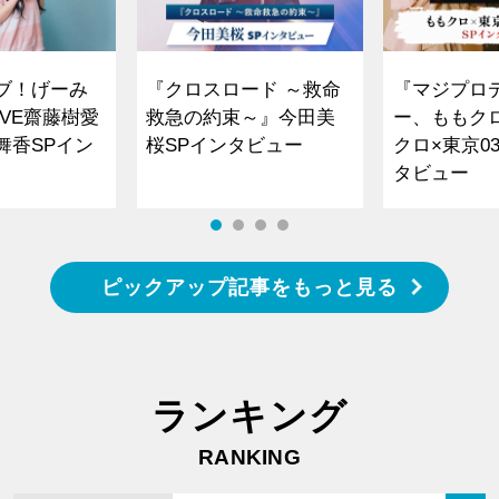
ブ！げーみ
『クロスロード ～救命
『マジプロ
VE齋藤樹愛
救急の約束～』今田美
ー、ももク
舞香SPイン
桜SPインタビュー
クロ×東京0
タビュー
ピックアップ記事をもっと見る
ランキング
RANKING