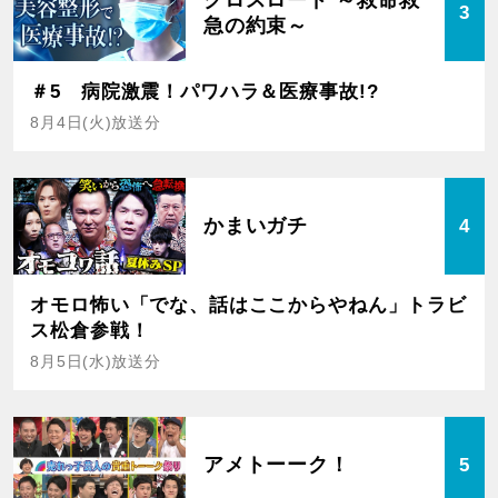
3
急の約束～
＃5 病院激震！パワハラ＆医療事故!?
8月4日(火)放送分
かまいガチ
4
オモロ怖い「でな、話はここからやねん」トラビ
ス松倉参戦！
8月5日(水)放送分
アメトーーク！
5