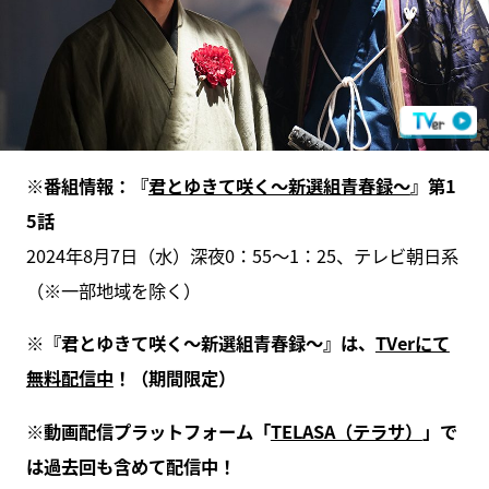
※番組情報：『
君とゆきて咲く～新選組青春録～
』第1
5話
2024年8月7日（水）深夜0：55～1：25、テレビ朝日系
（※一部地域を除く）
※『君とゆきて咲く～新選組青春録～』は、
TVerにて
無料配信中
！（期間限定）
※動画配信プラットフォーム「
TELASA（テラサ）
」で
は過去回も含めて配信中！