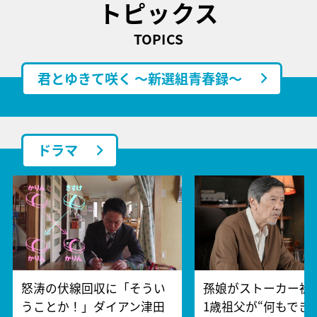
トピックス
TOPICS
君とゆきて咲く ～新選組青春録～
ドラマ
怒涛の伏線回収に「そうい
孫娘がストーカー被
うことか！」ダイアン津田
1歳祖父が“何もでき