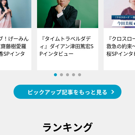
ブ！げーみん
『タイムトラベルダデ
『クロスロー
E齋藤樹愛羅
ィ』ダイアン津田篤宏S
救急の約束
香SPインタ
Pインタビュー
桜SPイ
ピックアップ記事をもっと見る
ランキング