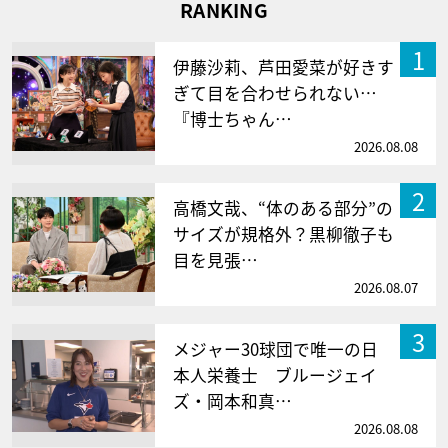
RANKING
1
伊藤沙莉、芦田愛菜が好きす
ぎて目を合わせられない…
『博士ちゃん…
2026.08.08
2
高橋文哉、“体のある部分”の
サイズが規格外？黒柳徹子も
目を見張…
2026.08.07
3
メジャー30球団で唯一の日
本人栄養士 ブルージェイ
ズ・岡本和真…
2026.08.08