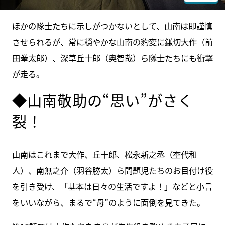
ほかの隊士たちに示しがつかないとして、山南は即謹慎
させられるが、常に穏やかな山南の豹変に鎌切大作（前
田拳太郎）、深草丘十郎（奥智哉）ら隊士たちにも衝撃
が走る。
◆山南敬助の“思い”がさく
裂！
山南はこれまで大作、丘十郎、松永新之丞（杢代和
人）、南無之介（羽谷勝太）ら問題児たちのお目付け役
を引き受け、「基本は日々の生活ですよ！」などと小言
をいいながら、まるで“母”のように面倒を見てきた。