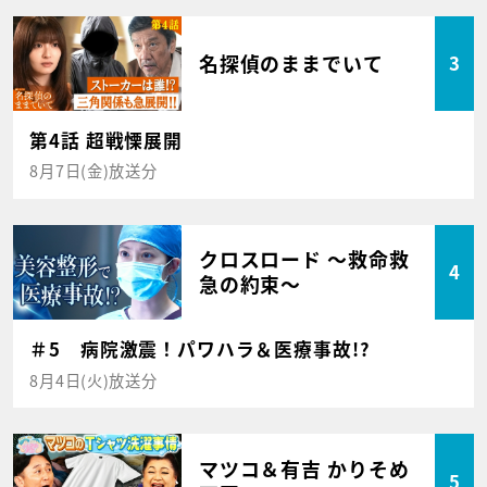
名探偵のままでいて
3
第4話 超戦慄展開
8月7日(金)放送分
クロスロード ～救命救
4
急の約束～
＃5 病院激震！パワハラ＆医療事故!?
8月4日(火)放送分
マツコ＆有吉 かりそめ
5