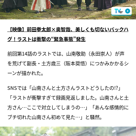
【映像】前田拳太郎×奥智哉、美しくも切ないバックハ
グ！ラストは衝撃の“緊急事態”発生
前回第14話のラストでは、山南敬助（永田崇人）が声
を荒げて副長・土方歳三（阪本奨悟）につかみかかるシ
ーンが描かれた。
SNSでは「山南さんと土方さんラストどうしたの!?」
「ラストが衝撃すぎて録画見返しました。山南さんと土
方さん…ここで対立してしまうの…」「あんな感情的に
ブチ切れた山南さん初めて見た…」と騒然。