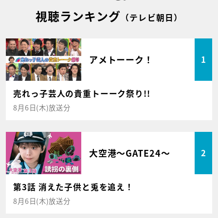
視聴ランキング
（テレビ朝日）
アメトーーク！
1
売れっ子芸人の貴重トーーク祭り!!
8月6日(木)放送分
大空港～GATE24～
2
第3話 消えた子供と兎を追え！
8月6日(木)放送分