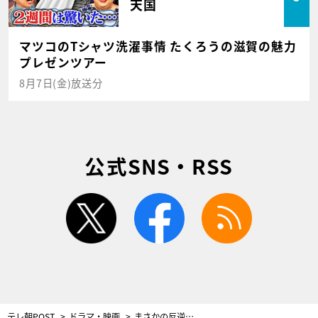
天国
マツコのTシャツ洗濯事情 たくろうの滋賀の魅力
プレゼンツアー
8月7日(金)放送分
公式SNS・RSS
twitter
facebook
rss
テレ朝POST
ドラマ・映画
まさかの反逆に騒然！永田崇人、魂の芝居…ついに新選組の悲劇が幕を開ける＜君とゆきて咲く＞