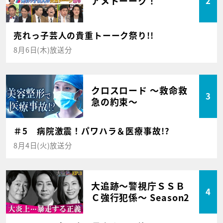
アメトーーク！
2
売れっ子芸人の貴重トーーク祭り!!
8月6日(木)放送分
クロスロード ～救命救
3
急の約束～
＃5 病院激震！パワハラ＆医療事故!?
8月4日(火)放送分
大追跡～警視庁ＳＳＢ
4
Ｃ強行犯係～ Season2