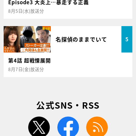
Episode3 大炎上…暴走する正義
8月5日(水)放送分
名探偵のままでいて
5
第4話 超戦慄展開
8月7日(金)放送分
公式SNS・RSS
twitter
facebook
rss