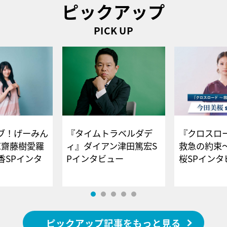
ピックアップ
PICK UP
ブ！げーみん
『タイムトラベルダデ
『クロスロー
E齋藤樹愛羅
ィ』ダイアン津田篤宏S
救急の約束
香SPインタ
Pインタビュー
桜SPイ
ピックアップ記事をもっと見る