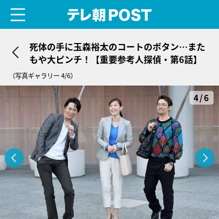
menu
テレ朝POST
死体の手に玉森裕太のコートのボタン…また
もや大ピンチ！【重要参考人探偵・第6話】
（写真ギャラリー 4/6）
4/6