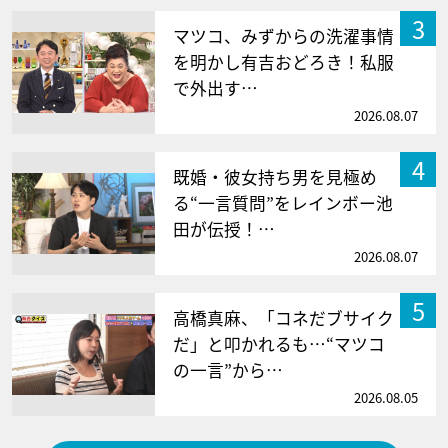
3
マツコ、みずからの洗濯事情
を明かし有吉おどろき！私服
で外出す…
2026.08.07
4
既婚・彼女持ち男を見極め
る“一言質問”をレインボー池
田が伝授！…
2026.08.07
5
高橋真麻、「コネだブサイク
だ」と叩かれるも…“マツコ
の一言”から…
2026.08.05