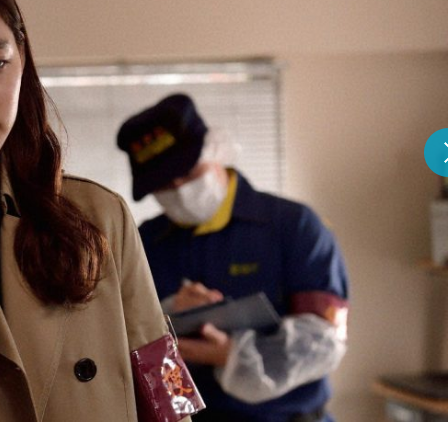
『アイ＝ラブ！げーみん
E齋藤樹愛羅＆佐々木舞
ビュー