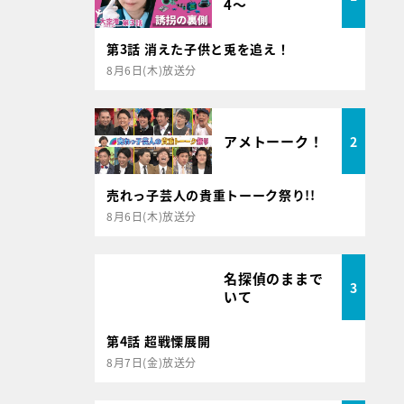
4～
第3話 消えた子供と兎を追え！
8月6日(木)放送分
アメトーーク！
2
売れっ子芸人の貴重トーーク祭り!!
8月6日(木)放送分
名探偵のままで
3
いて
第4話 超戦慄展開
8月7日(金)放送分