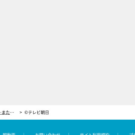
死体の手に玉森裕太のコートのボタン…またもや大ピンチ！【重要参考人探偵・第6話】
©テレビ朝日
レ朝動画
お問い合わせ
サイト利用規約
プ