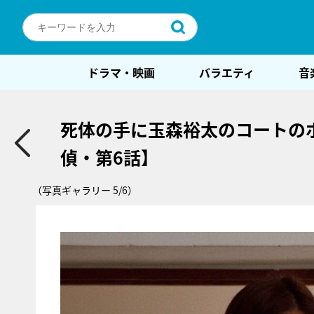
ドラマ・映画
バラエティ
音
死体の手に玉森裕太のコートの
偵・第6話】
（写真ギャラリー 5/6）