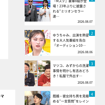
『Mステ』豪華8組が登
場！23年ぶりに披露さ
れる“ミリオンセラー
達…
2026.08.07
2
ゆうちゃみ、出演を熱望
する大人気番組を告白
「オーディション10…
2026.08.06
3
マツコ、みずからの洗濯
事情を明かし有吉おどろ
き！私服で外出す…
2026.08.07
4
既婚・彼女持ち男を見極
ーマ
める“一言質問”をレイン