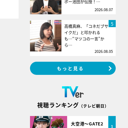
ボー池田が伝授！…
2026.08.07
5
高橋真麻、「コネだブサ
イクだ」と叩かれる
も…“マツコの一言”か
ら…
2026.08.05
もっと見る
視聴ランキング
（テレビ朝日）
大空港～GATE2
1