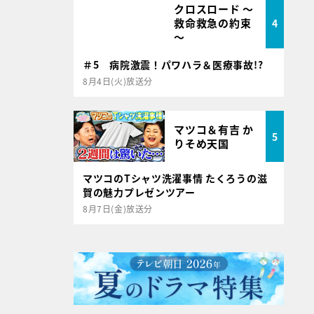
クロスロード ～
救命救急の約束
4
～
＃5 病院激震！パワハラ＆医療事故!?
8月4日(火)放送分
マツコ＆有吉 か
5
りそめ天国
マツコのTシャツ洗濯事情 たくろうの滋
賀の魅力プレゼンツアー
8月7日(金)放送分