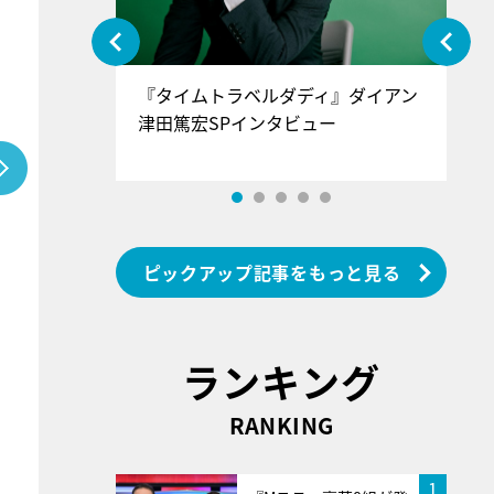
ぐ』＝LOV
『タイムトラベルダディ』ダイアン
『
香SPインタ
津田篤宏SPインタビュー
～
ピックアップ記事をもっと見る
ランキング
RANKING
1