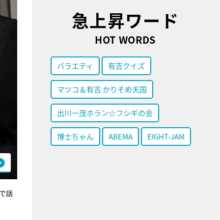
急上昇ワード
HOT WORDS
バラエティ
有吉クイズ
マツコ＆有吉 かりそめ天国
出川一茂ホラン☆フシギの会
博士ちゃん
ABEMA
EIGHT-JAM
で話