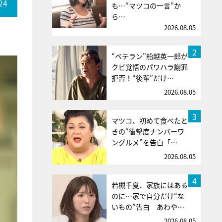
24
も…“マツコの一言”か
ら…
2026.08.05
2
“ベテラン”船越英一郎が
クビ覚悟のパワハラ謝罪
拒否！“後輩”だけ…
2026.08.05
3
マツコ、初めて食べたと
きの“衝撃度ナンバーワ
ングルメ”を告白「…
2026.08.05
4
若槻千夏、家族にはある
のに…家で自分だけ“な
いもの”告白 あわや…
2026.08.05