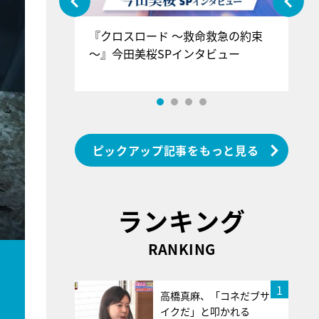
ぐ』＝LOV
『クロスロード ～救命救急の約束
『
香SPインタ
～』今田美桜SPインタビュー
ロ
ン
ピックアップ記事をもっと見る
ランキング
RANKING
1
高橋真麻、「コネだブサ
イクだ」と叩かれる