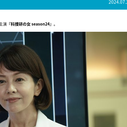
2024.07.
主演
『科捜研の女 season24』
。