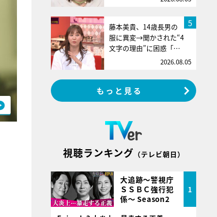
5
藤本美貴、14歳長男の
服に異変→聞かされた“4
文字の理由”に困惑「…
2026.08.05
もっと見る
視聴ランキング
（テレビ朝日）
大追跡～警視庁
ＳＳＢＣ強行犯
1
係～ Season2