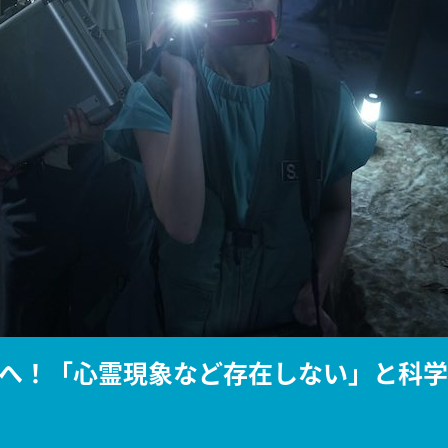
『アイ＝ラブ！げーみん
E齋藤樹愛羅＆佐々木舞
ビュー
へ！「心霊現象など存在しない」と科学