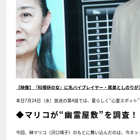
【映像】『科捜研の女』に名バイプレイヤー・尾美としのりが3
本日7月24日（水）放送の第4話では、夏らしく“心霊スポッ
◆マリコが“幽霊屋敷”を調査！
今回、榊マリコ（沢口靖子）のもとに舞い込んだのは、今ネッ