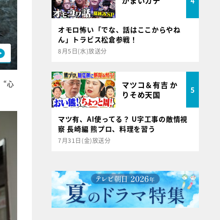
かまいガチ
4
オモロ怖い「でな、話はここからやね
ん」トラビス松倉参戦！
8月5日(水)放送分
、“心
マツコ＆有吉 か
5
りそめ天国
マツ有、AI使ってる？ U字工事の敵情視
察 長崎編 熊プロ、料理を習う
7月31日(金)放送分