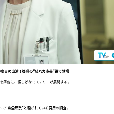
度目の出演！疑惑の“親バカ市長”役で登場
ト”を舞台に、怪しげなミステリーが展開する。
トで“幽霊屋敷”と騒がれている廃屋の調査。