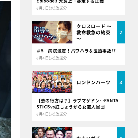
Episode3 大炎上…暴走する正義
8月5日(水)放送分
クロスロード ～
救命救急の約束
2
～
＃5 病院激震！パワハラ＆医療事故!?
8月4日(火)放送分
ロンドンハーツ
3
【恋の行方は？】ラブマゲドン…FANTA
STICSvs紅しょうがら女芸人軍団
8月4日(火)放送分