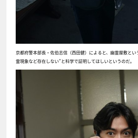
京都府警本部長・佐伯志信（西田健）によると、幽霊屋敷とい
霊現象など存在しない”と科学で証明してほしいというのだ。