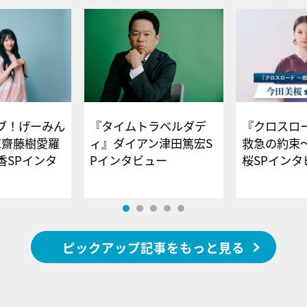
ブ！げーみん
『タイムトラベルダデ
『クロスロー
E齋藤樹愛羅
ィ』ダイアン津田篤宏S
救急の約束
香SPインタ
Pインタビュー
桜SPイ
ピックアップ記事をもっと見る