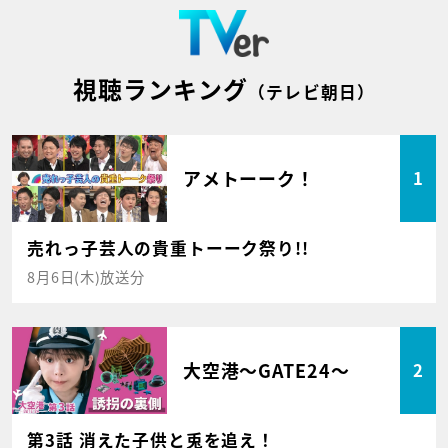
視聴ランキング
（テレビ朝日）
アメトーーク！
1
売れっ子芸人の貴重トーーク祭り!!
8月6日(木)放送分
大空港～GATE24～
2
第3話 消えた子供と兎を追え！