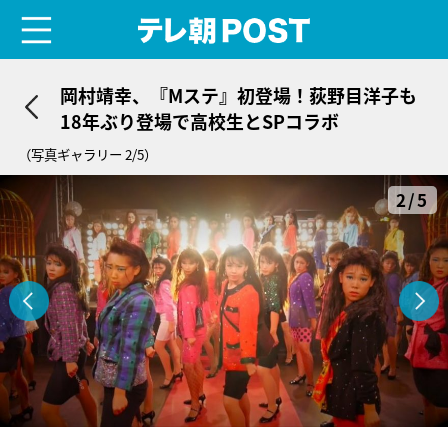
menu
テレ朝POST
岡村靖幸、『Mステ』初登場！荻野目洋子も
18年ぶり登場で高校生とSPコラボ
（写真ギャラリー 2/5）
2/5