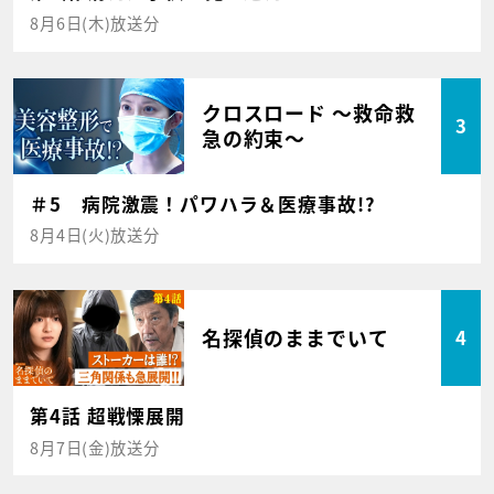
8月6日(木)放送分
クロスロード ～救命救
3
急の約束～
＃5 病院激震！パワハラ＆医療事故!?
8月4日(火)放送分
名探偵のままでいて
4
第4話 超戦慄展開
8月7日(金)放送分