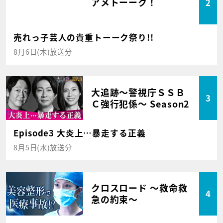
アメトーーク！
2
売れっ子芸人の貴重トーーク祭り!!
8月6日(木)放送分
大追跡～警視庁ＳＳＢ
3
Ｃ強行犯係～ Season2
Episode3 大炎上…暴走する正義
8月5日(水)放送分
クロスロード ～救命救
4
急の約束～