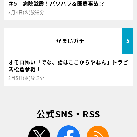
＃5 病院激震！パワハラ＆医療事故!?
8月4日(火)放送分
かまいガチ
5
オモロ怖い「でな、話はここからやねん」トラビ
ス松倉参戦！
8月5日(水)放送分
公式SNS・RSS
twitter
facebook
rss