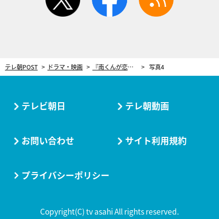
テレ朝POST
ドラマ・映画
『南くんが恋人!?』第1話、「チューするか」南くんが“励ましキス”で理想の彼氏ぶり発揮！
写真4
テレビ朝日
テレ朝動画
お問い合わせ
サイト利用規約
プライバシーポリシー
Copyright(C) tv asahi All rights reserved.