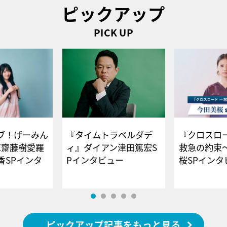
ピックアップ
PICK UP
ブ！げーみん
『タイムトラベルダデ
『クロスロー
E齋藤樹愛羅
ィ』ダイアン津田篤宏S
救急の約束
香SPインタ
Pインタビュー
桜SPイ
ピックアップ記事をもっと見る