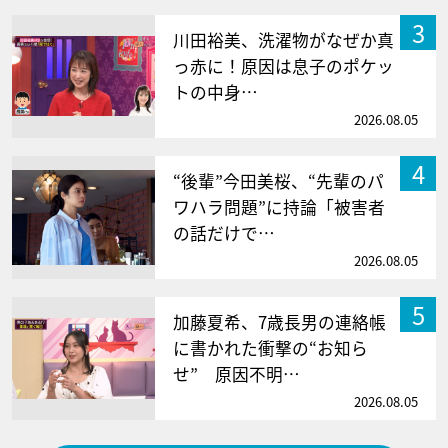
3
川田裕美、洗濯物がなぜか真
っ赤に！原因は息子のポケッ
トの中身…
2026.08.05
4
“後輩”今田美桜、“先輩のパ
ワハラ問題”に持論「被害者
の話だけで…
2026.08.05
5
加藤夏希、7歳長男の連絡帳
に書かれた衝撃の“お知ら
せ” 原因不明…
2026.08.05