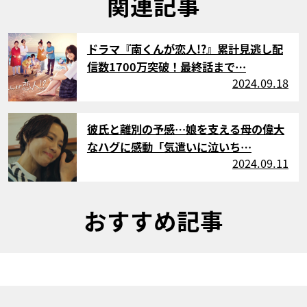
関連記事
サムネイル
ドラマ『南くんが恋人!?』累計見逃し配
信数1700万突破！最終話まで…
2024.09.18
サムネイル
彼氏と離別の予感…娘を支える母の偉大
なハグに感動「気遣いに泣いち…
2024.09.11
おすすめ記事