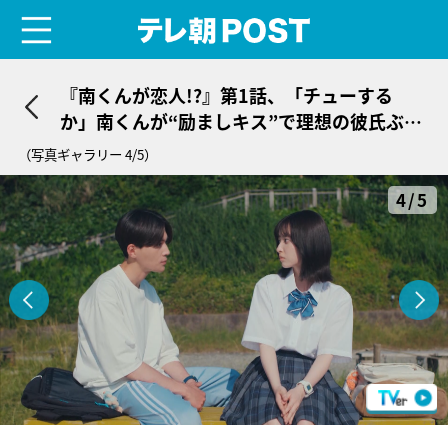
menu
テレ朝POST
『南くんが恋人!?』第1話、「チューする
か」南くんが“励ましキス”で理想の彼氏ぶり
発揮！
（写真ギャラリー 4/5）
4/5