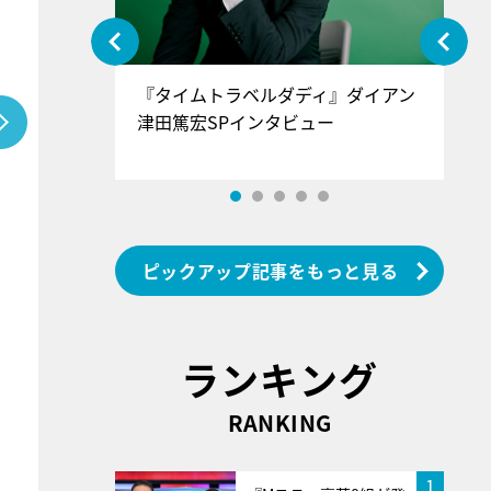
ぐ』＝LOV
『タイムトラベルダディ』ダイアン
『
香SPインタ
津田篤宏SPインタビュー
～
ピックアップ記事をもっと見る
ランキング
RANKING
1