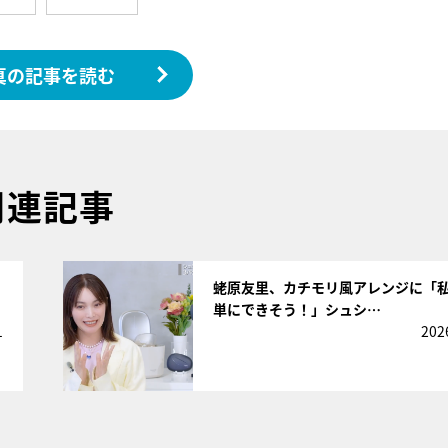
真の記事を読む
関連記事
サムネイル
蛯原友里、カチモリ風アレンジに「
単にできそう！」シュシ…
1
202