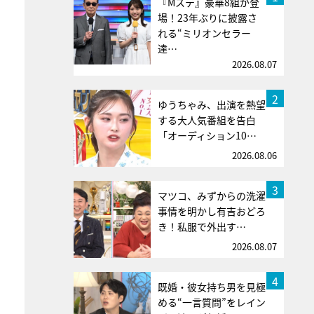
『Mステ』豪華8組が登
場！23年ぶりに披露さ
れる“ミリオンセラー
達…
2026.08.07
2
ゆうちゃみ、出演を熱望
する大人気番組を告白
「オーディション10…
2026.08.06
3
マツコ、みずからの洗濯
事情を明かし有吉おどろ
き！私服で外出す…
2026.08.07
4
既婚・彼女持ち男を見極
める“一言質問”をレイン