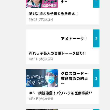
4～
第3話 消えた子供と兎を追え！
8月6日(木)放送分
アメトーーク！
2
売れっ子芸人の貴重トーーク祭り!!
8月6日(木)放送分
クロスロード ～
救命救急の約束
3
～
＃5 病院激震！パワハラ＆医療事故!?
8月4日(火)放送分