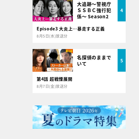
大追跡～警視庁
ＳＳＢＣ強行犯
4
係～ Season2
Episode3 大炎上…暴走する正義
8月5日(水)放送分
名探偵のままで
5
いて
第4話 超戦慄展開
8月7日(金)放送分