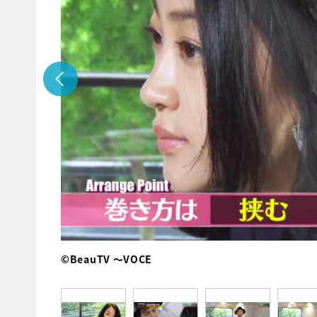
©BeauTV ～VOCE