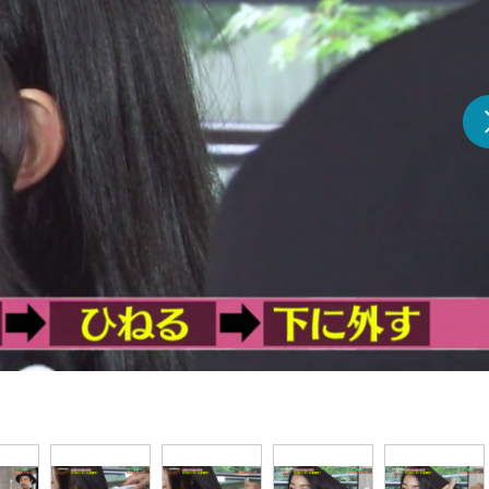
『アイ＝ラブ！げーみん
E齋藤樹愛羅＆佐々木舞
ビュー