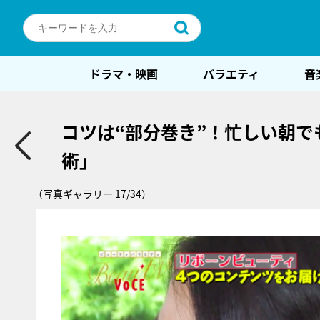
ドラマ・映画
バラエティ
音
コツは“部分巻き”！忙しい朝
術」
（写真ギャラリー 17/34）