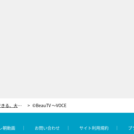
コツは“部分巻き”！忙しい朝でもできる、大人かわいい「簡単ボブアレンジ術」
©BeauTV ～VOCE
レ朝動画
お問い合わせ
サイト利用規約
プ