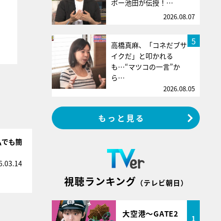
ボー池田が伝授！…
2026.08.07
5
高橋真麻、「コネだブサ
イクだ」と叩かれる
も…“マツコの一言”か
ら…
2026.08.05
もっと見る
私でも簡
6.03.14
視聴ランキング
（テレビ朝日）
大空港～GATE2
1