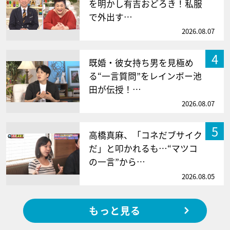
を明かし有吉おどろき！私服
で外出す…
2026.08.07
4
既婚・彼女持ち男を見極め
る“一言質問”をレインボー池
田が伝授！…
2026.08.07
5
高橋真麻、「コネだブサイク
だ」と叩かれるも…“マツコ
の一言”から…
2026.08.05
もっと見る