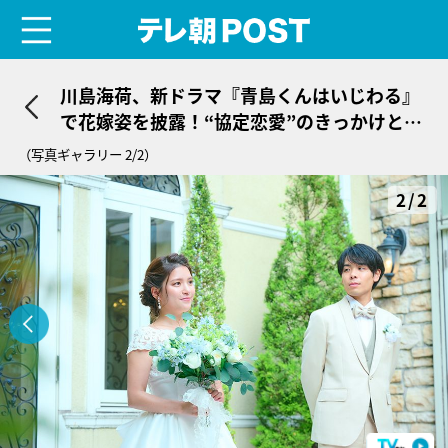
menu
テレ朝POST
川島海荷、新ドラマ『青島くんはいじわる』
で花嫁姿を披露！“協定恋愛”のきっかけとな
る重要人物に
（写真ギャラリー 2/2）
2/2