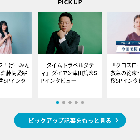
PICK UP
ブ！げーみん
『タイムトラベルダデ
『クロスロー
E齋藤樹愛羅
ィ』ダイアン津田篤宏S
救急の約束
香SPインタ
Pインタビュー
桜SPイ
ピックアップ記事をもっと見る