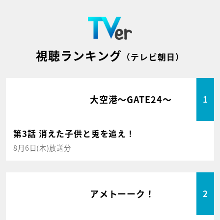
視聴ランキング
（テレビ朝日）
大空港～GATE24～
1
第3話 消えた子供と兎を追え！
8月6日(木)放送分
アメトーーク！
2