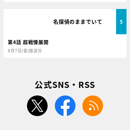
名探偵のままでいて
5
第4話 超戦慄展開
8月7日(金)放送分
公式SNS・RSS
twitter
facebook
rss