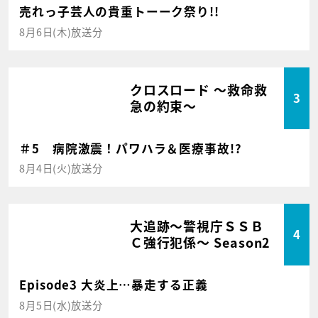
売れっ子芸人の貴重トーーク祭り!!
8月6日(木)放送分
クロスロード ～救命救
3
急の約束～
＃5 病院激震！パワハラ＆医療事故!?
8月4日(火)放送分
大追跡～警視庁ＳＳＢ
4
Ｃ強行犯係～ Season2
Episode3 大炎上…暴走する正義
8月5日(水)放送分