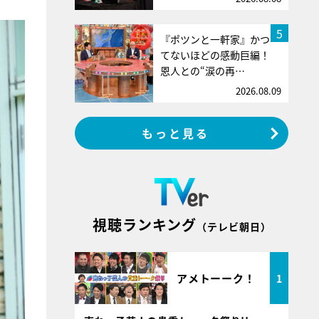
5
『ポツンと一軒家』かつ
てないほどの感動巨編！
恩人との“涙の再…
2026.08.09
もっと見る
視聴ランキング
（テレビ朝日）
アメトーーク！
1