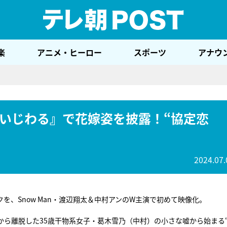
テレ
楽
アニメ・ヒーロー
スポーツ
アナウ
いじわる』で花嫁姿を披露！“協定恋
2024.07.
を、Snow Man・渡辺翔太＆中村アンのW主演で初めて映像化。
ら離脱した35歳干物系女子・葛木雪乃（中村）の小さな嘘から始まる