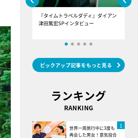
ぐ』＝LOV
『タイムトラベルダディ』ダイアン
『
香SPインタ
津田篤宏SPインタビュー
～
ピックアップ記事をもっと見る
ランキング
RANKING
1
世界一周旅行中に3度も
再会した男女！意気投合