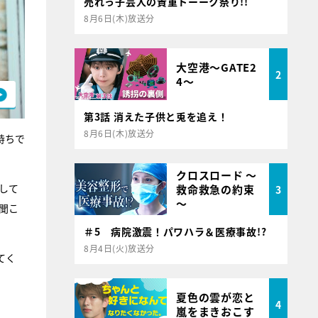
売れっ子芸人の貴重トーーク祭り!!
8月6日(木)放送分
大空港～GATE2
2
4～
第3話 消えた子供と兎を追え！
8月6日(木)放送分
持ちで
クロスロード ～
して
救命救急の約束
3
～
聞こ
＃5 病院激震！パワハラ＆医療事故!?
8月4日(火)放送分
てく
夏色の雲が恋と
4
嵐をまきおこす