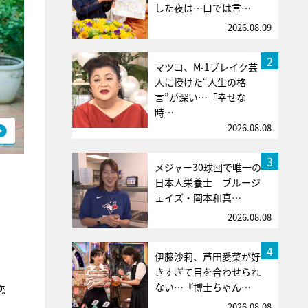
した夜は…口では言…
2026.08.09
2
マツコ、M-1ブレイク芸
人に授けた“人生の格
言”が深い…「幸せな
時…
2026.08.08
3
メジャー30球団で唯一の
日本人栄養士 ブルージ
ェイズ・岡本和真…
2026.08.08
4
伊藤沙莉、芦田愛菜が好
。
きすぎて目を合わせられ
ない…『博士ちゃん…
恋
2026.08.08