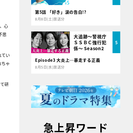
第5話 「好き」涙の告白!?
8月8日(土)放送分
、心
不思
大追跡～警視庁
ＳＳＢＣ強行犯
5
係～ Season2
れてい
Episode3 大炎上…暴走する正義
おちゃ
8月5日(水)放送分
って研
急上昇ワード