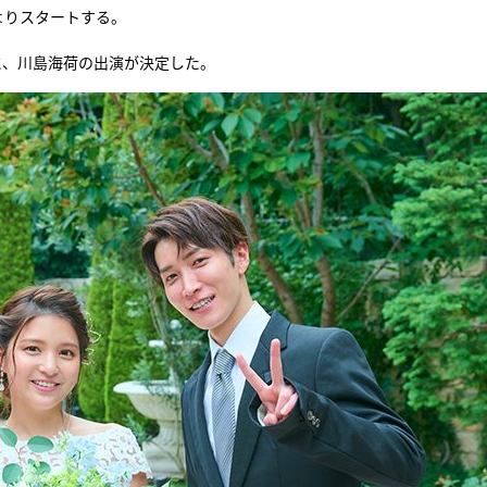
よりスタートする。
『アイ＝ラブ！げーみん
に、川島海荷の出演が決定した。
E齋藤樹愛羅＆佐々木舞
ビュー