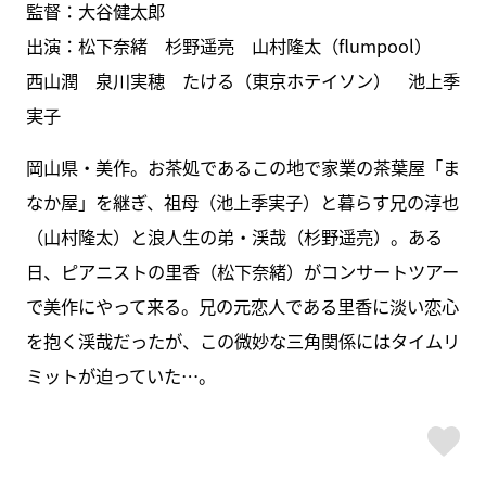
監督：大谷健太郎
出演：松下奈緒 杉野遥亮 山村隆太（flumpool）
西山潤 泉川実穂 たける（東京ホテイソン） 池上季
実子
岡山県・美作。お茶処であるこの地で家業の茶葉屋「ま
なか屋」を継ぎ、祖母（池上季実子）と暮らす兄の淳也
（山村隆太）と浪人生の弟・渓哉（杉野遥亮）。ある
日、ピアニストの里香（松下奈緒）がコンサートツアー
で美作にやって来る。兄の元恋人である里香に淡い恋心
を抱く渓哉だったが、この微妙な三角関係にはタイムリ
ミットが迫っていた…。
ス