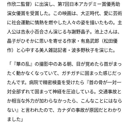
作欣二監督）に出演し、第7回日本アカデミー賞優秀助
演女優賞を受賞した。この映画は、大正時代、愛に芸術
に社会運動に情熱を燃やした人々の姿を描いたもの。主
人公は吉永小百合さん演じる与謝野晶子。池上さんは、
晶子がひそかに思いを寄せる作家・有島武郎（松田優
作）と心中する美人雑誌記者・波多野秋子を演じた。
「『華の乱』の撮影中のある朝、目が覚めたら首がまっ
たく動かなくなっていて、ガチガチに固まった感じだっ
たんです。病院で精密検査を受けたら『首の骨が一対一
対全部ずれて固まって神経を圧迫している。交通事故と
か相当な外力が加わらなかったら、こんなことにはなら
ない』と言われたので、カナダの事故が原因だとわかり
ました」