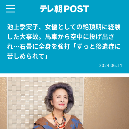
menu
テレ朝POST
池上季実子、女優としての絶頂期に経験
した大事故。馬車から空中に投げ出さ
れ…石畳に全身を強打「ずっと後遺症に
苦しめられて」
2024.06.14