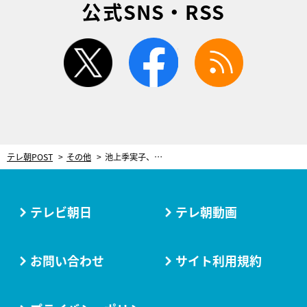
公式SNS・RSS
twitter
facebook
rss
テレ朝POST
その他
池上季実子、女優としての絶頂期に経験した大事故。馬車から空中に投げ出され…石畳に全身を強打「ずっと後遺症に苦しめられて」
テレビ朝日
テレ朝動画
お問い合わせ
サイト利用規約