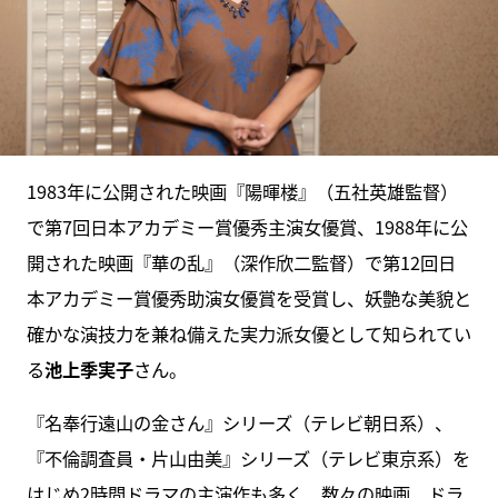
1983年に公開された映画『陽暉楼』（五社英雄監督）
で第7回日本アカデミー賞優秀主演女優賞、1988年に公
開された映画『華の乱』（深作欣二監督）で第12回日
本アカデミー賞優秀助演女優賞を受賞し、妖艶な美貌と
確かな演技力を兼ね備えた実力派女優として知られてい
る
池上季実子
さん。
『名奉行遠山の金さん』シリーズ（テレビ朝日系）、
『不倫調査員・片山由美』シリーズ（テレビ東京系）を
はじめ2時間ドラマの主演作も多く、数々の映画、ドラ