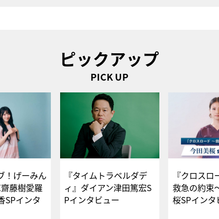
ピックアップ
PICK UP
ブ！げーみん
『タイムトラベルダデ
『クロスロー
E齋藤樹愛羅
ィ』ダイアン津田篤宏S
救急の約束
香SPインタ
Pインタビュー
桜SPイ