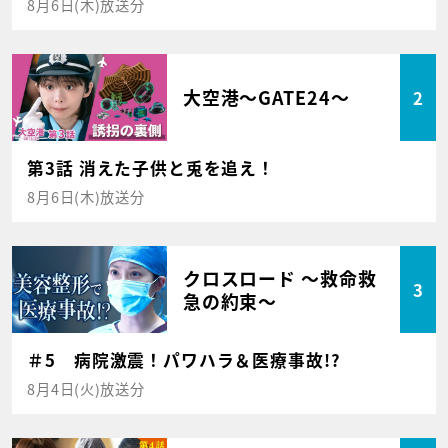
8月6日(木)放送分
大空港～GATE24～
2
第3話 消えた子供と兎を追え！
8月6日(木)放送分
クロスロード ～救命救
3
急の約束～
＃5 病院激震！パワハラ＆医療事故!?
8月4日(火)放送分