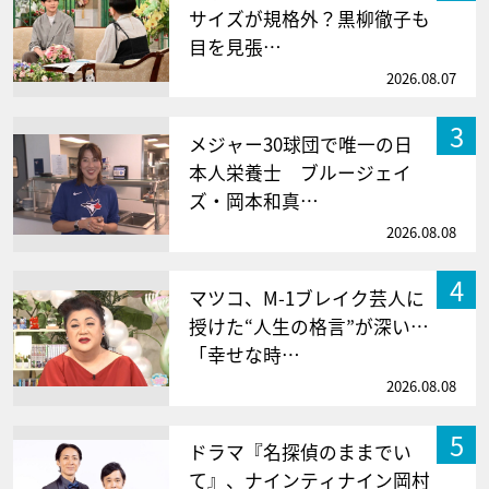
サイズが規格外？黒柳徹子も
目を見張…
2026.08.07
3
メジャー30球団で唯一の日
本人栄養士 ブルージェイ
ズ・岡本和真…
2026.08.08
4
マツコ、M-1ブレイク芸人に
授けた“人生の格言”が深い…
「幸せな時…
2026.08.08
5
ドラマ『名探偵のままでい
て』、ナインティナイン岡村