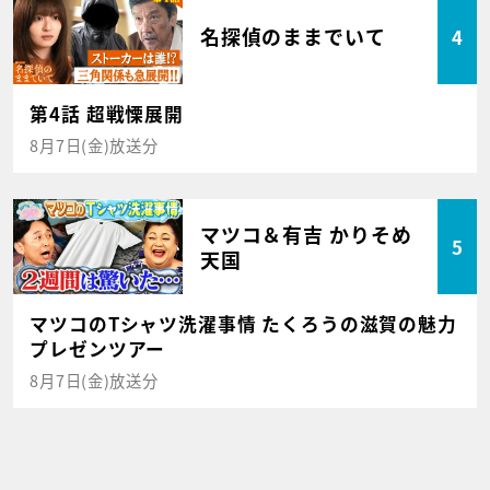
名探偵のままでいて
4
第4話 超戦慄展開
8月7日(金)放送分
マツコ＆有吉 かりそめ
5
天国
マツコのTシャツ洗濯事情 たくろうの滋賀の魅力
プレゼンツアー
8月7日(金)放送分