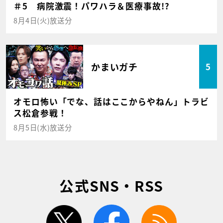
＃5 病院激震！パワハラ＆医療事故!?
8月4日(火)放送分
かまいガチ
5
オモロ怖い「でな、話はここからやねん」トラビ
ス松倉参戦！
8月5日(水)放送分
公式SNS・RSS
twitter
facebook
rss