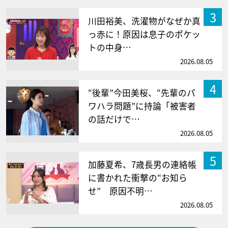
3
川田裕美、洗濯物がなぜか真
っ赤に！原因は息子のポケッ
トの中身…
2026.08.05
4
“後輩”今田美桜、“先輩のパ
ワハラ問題”に持論「被害者
の話だけで…
2026.08.05
5
加藤夏希、7歳長男の連絡帳
に書かれた衝撃の“お知ら
せ” 原因不明…
2026.08.05