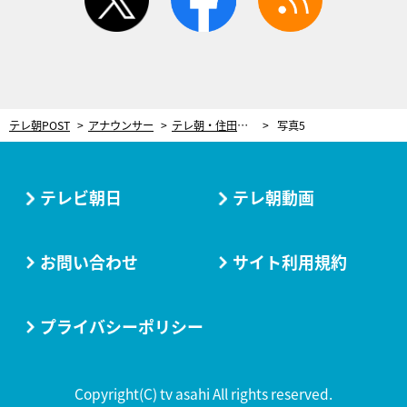
テレ朝POST
アナウンサー
テレ朝・住田紗里アナ、プライベートで“人気芸人”にバッタリ！「びっくりしすぎて言葉が出ませんでした」
写真5
テレビ朝日
テレ朝動画
お問い合わせ
サイト利用規約
プライバシーポリシー
Copyright(C) tv asahi All rights reserved.