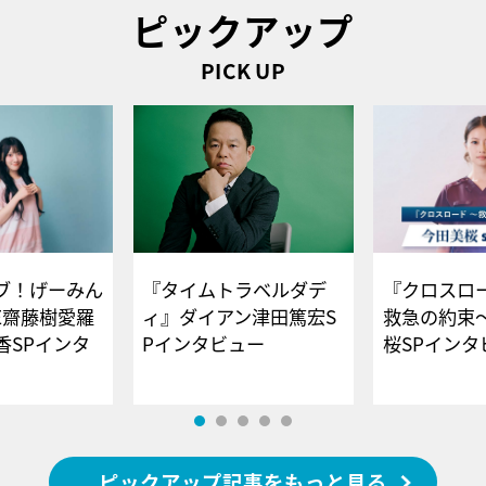
ピックアップ
PICK UP
ブ！げーみん
『タイムトラベルダデ
『クロスロー
E齋藤樹愛羅
ィ』ダイアン津田篤宏S
救急の約束
香SPインタ
Pインタビュー
桜SPイ
ピックアップ記事をもっと見る