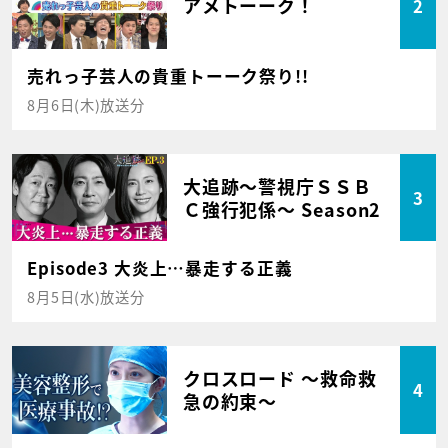
アメトーーク！
2
売れっ子芸人の貴重トーーク祭り!!
8月6日(木)放送分
大追跡～警視庁ＳＳＢ
3
Ｃ強行犯係～ Season2
Episode3 大炎上…暴走する正義
8月5日(水)放送分
クロスロード ～救命救
4
急の約束～