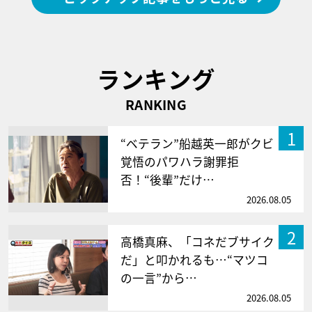
ランキング
RANKING
1
“ベテラン”船越英一郎がクビ
覚悟のパワハラ謝罪拒
否！“後輩”だけ…
2026.08.05
2
高橋真麻、「コネだブサイク
だ」と叩かれるも…“マツコ
の一言”から…
2026.08.05