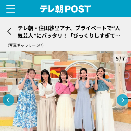
menu
テレ朝POST
テレ朝・住田紗里アナ、プライベートで“人
気芸人”にバッタリ！「びっくりしすぎて言
葉が出ませんでした」
（写真ギャラリー 5/7）
5/7