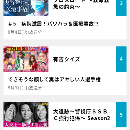
3
急の約束～
＃5 病院激震！パワハラ＆医療事故!?
8月4日(火)放送分
有吉クイズ
4
できそうな顔して実はアヤしい人選手権
8月9日(日)放送分
大追跡～警視庁ＳＳＢ
5
Ｃ強行犯係～ Season2