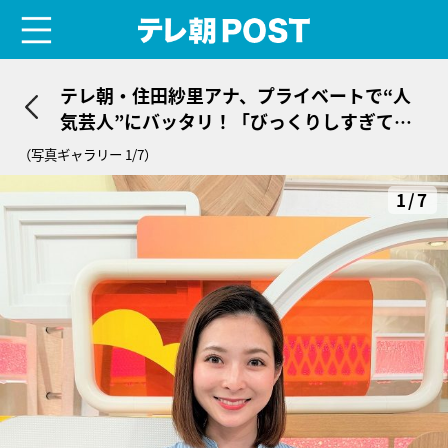
menu
テレ朝POST
テレ朝・住田紗里アナ、プライベートで“人
気芸人”にバッタリ！「びっくりしすぎて言
葉が出ませんでした」
（写真ギャラリー 1/7）
1/7