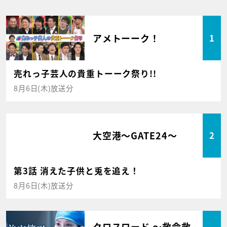
アメトーーク！
1
売れっ子芸人の貴重トーーク祭り!!
8月6日(木)放送分
大空港～GATE24～
2
第3話 消えた子供と兎を追え！
8月6日(木)放送分
クロスロード ～救命救