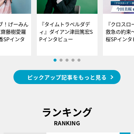
ブ！げーみん
『タイムトラベルダデ
『クロスロー
E齋藤樹愛羅
ィ』ダイアン津田篤宏S
救急の約束
香SPインタ
Pインタビュー
桜SPイ
ピックアップ記事をもっと見る
ランキング
RANKING