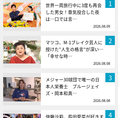
1
世界一周旅行中に3度も再会
した男女！意気投合した夜
は…口では言…
2026.08.09
2
マツコ、M-1ブレイク芸人に
授けた“人生の格言”が深い…
「幸せな時…
2026.08.08
3
メジャー30球団で唯一の日
本人栄養士 ブルージェイ
ズ・岡本和真…
2026.08.08
4
伊藤沙莉、芦田愛菜が好きす