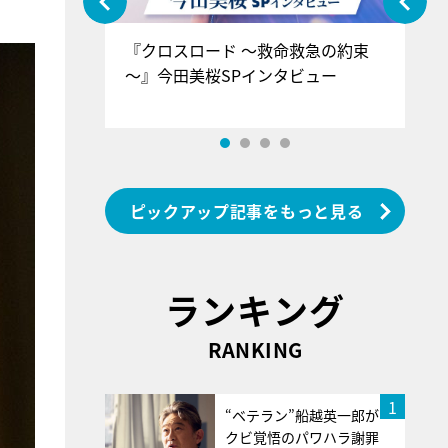
ぐ』＝LOV
『クロスロード ～救命救急の約束
『
香SPインタ
～』今田美桜SPインタビュー
ロ
ン
ピックアップ記事をもっと見る
ランキング
RANKING
1
“ベテラン”船越英一郎が
クビ覚悟のパワハラ謝罪