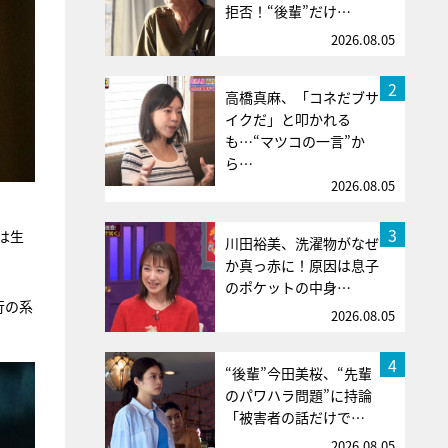
拒否！“後輩”だけ…
2026.08.05
2
高橋真麻、「コネだブサ
イクだ」と叩かれる
も…“マツコの一言”か
ら…
2026.08.05
3
は生
川田裕美、洗濯物がなぜ
か真っ赤に！原因は息子
のポケットの中身…
行の系
2026.08.05
4
“後輩”今田美桜、“先輩
のパワハラ問題”に持論
「被害者の話だけで…
2026.08.05