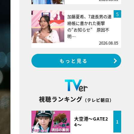
5
加藤夏希、7歳長男の連
絡帳に書かれた衝撃
の“お知らせ” 原因不
明…
2026.08.05
もっと見る
視聴ランキング
（テレビ朝日）
大空港～GATE2
1
4～