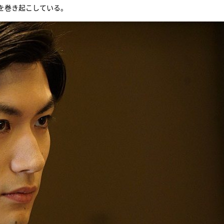
を巻き起こしている。
『アイ＝ラブ！げーみん
E齋藤樹愛羅＆佐々木舞
ビュー