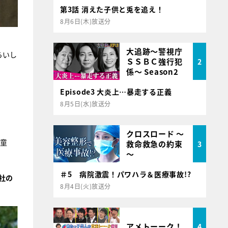
第3話 消えた子供と兎を追え！
8月6日(木)放送分
大追跡～警視庁
らいし
ＳＳＢＣ強行犯
2
係～ Season2
Episode3 大炎上…暴走する正義
8月5日(水)放送分
クロスロード ～
“童
救命救急の約束
3
～
＃5 病院激震！パワハラ＆医療事故!?
社の
8月4日(火)放送分
アメトーーク！
4