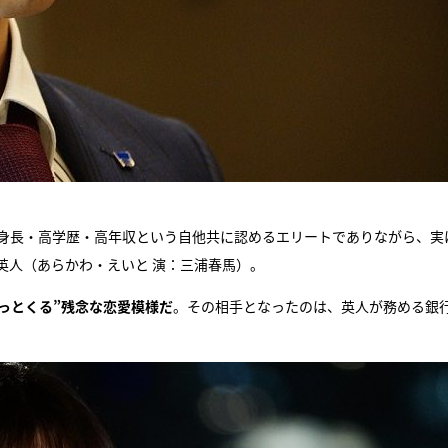
身長・高学歴・高年収という自他共に認めるエリートでありながら、実
英人（あらかわ・えいと 演：三浦春馬）。
っとくる”残念な恋愛模様だ
。その相手となったのは、英人が務める銀
。