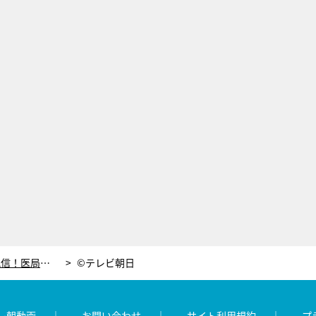
『ドクターX』初のVR映像を無料配信！医局シーンを原守（鈴木浩介）の目線で体験
©テレビ朝日
レ朝動画
お問い合わせ
サイト利用規約
プ