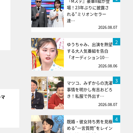
『Mステ』豪華8組が登
場！23年ぶりに披露さ
れる“ミリオンセラー
達…
2026.08.07
2
ゆうちゃみ、出演を熱望
する大人気番組を告白
「オーディション10…
2026.08.06
3
マツコ、みずからの洗濯
事情を明かし有吉おどろ
き！私服で外出す…
ーマ
2026.08.07
4
既婚・彼女持ち男を見極
める“一言質問”をレイン