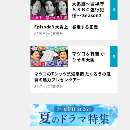
大追跡～警視庁
ＳＳＢＣ強行犯
4
係～ Season2
Episode3 大炎上…暴走する正義
8月5日(水)放送分
マツコ＆有吉 か
5
りそめ天国
マツコのTシャツ洗濯事情 たくろうの滋
賀の魅力プレゼンツアー
8月7日(金)放送分