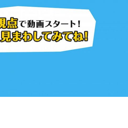
『アイ＝ラブ！げーみん
E齋藤樹愛羅＆佐々木舞
ビュー