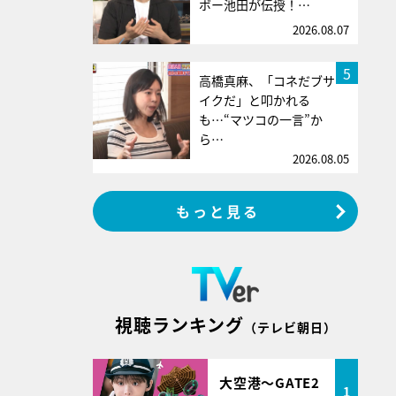
ボー池田が伝授！…
2026.08.07
5
高橋真麻、「コネだブサ
イクだ」と叩かれる
も…“マツコの一言”か
ら…
2026.08.05
もっと見る
視聴ランキング
（テレビ朝日）
大空港～GATE2
1