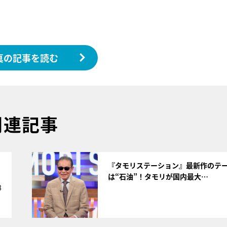
真の記事を読む
関連記事
サムネイル
く
『タモリステーション』最新作のテ
は“石油”！タモリが国内最大…
8