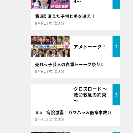
4～
第3話 消えた子供と兎を追え！
8月6日(木)放送分
アメトーーク！
2
売れっ子芸人の貴重トーーク祭り!!
8月6日(木)放送分
クロスロード ～
救命救急の約束
3
～
＃5 病院激震！パワハラ＆医療事故!?
8月4日(火)放送分