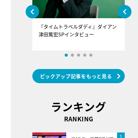
ぐ』＝LOV
『タイムトラベルダディ』ダイアン
『
香SPインタ
津田篤宏SPインタビュー
～
ピックアップ記事をもっと見る
ランキング
RANKING
1