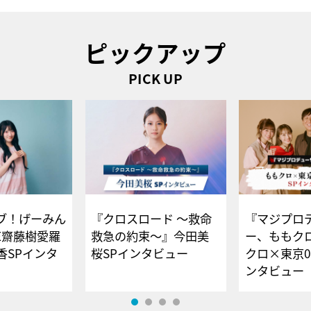
ピックアップ
PICK UP
ブ！げーみん
『クロスロード ～救命
『マジプロ
E齋藤樹愛羅
救急の約束～』今田美
ー、ももク
香SPインタ
桜SPインタビュー
クロ×東京0
ンタビュー