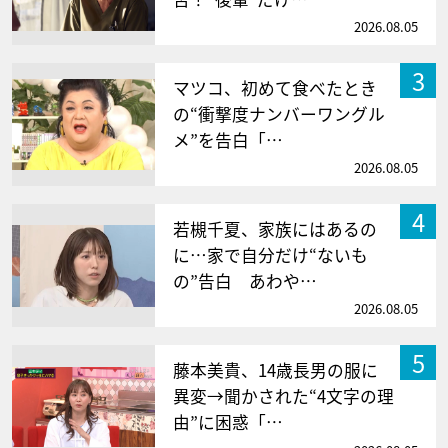
2026.08.05
3
マツコ、初めて食べたとき
の“衝撃度ナンバーワングル
メ”を告白「…
2026.08.05
4
若槻千夏、家族にはあるの
に…家で自分だけ“ないも
の”告白 あわや…
2026.08.05
5
藤本美貴、14歳長男の服に
異変→聞かされた“4文字の理
由”に困惑「…