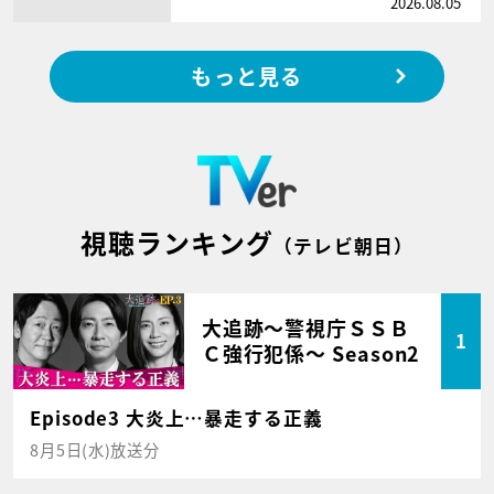
2026.08.05
もっと見る
視聴ランキング
（テレビ朝日）
大追跡～警視庁ＳＳＢ
1
Ｃ強行犯係～ Season2
Episode3 大炎上…暴走する正義
8月5日(水)放送分