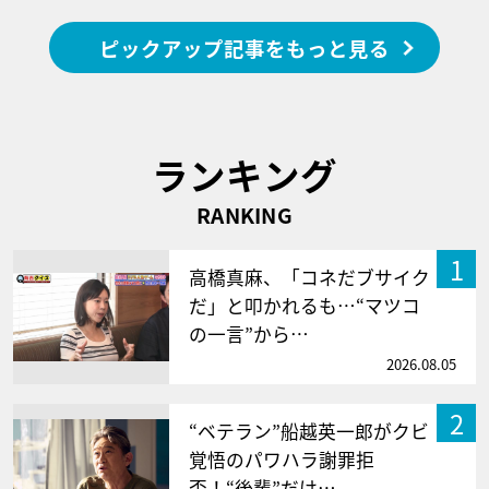
ピックアップ記事をもっと見る
ランキング
RANKING
1
高橋真麻、「コネだブサイク
だ」と叩かれるも…“マツコ
の一言”から…
2026.08.05
2
“ベテラン”船越英一郎がクビ
覚悟のパワハラ謝罪拒
否！“後輩”だけ…