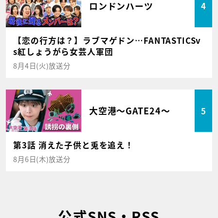
ロンドンハーツ
4
【恋の行方は？】ラブマゲドン…FANTASTICSv
s紅しょうがら女芸人軍団
8月4日(火)放送分
大空港～GATE24～
5
第3話 消えた子供と兎を追え！
8月6日(木)放送分
公式SNS・RSS