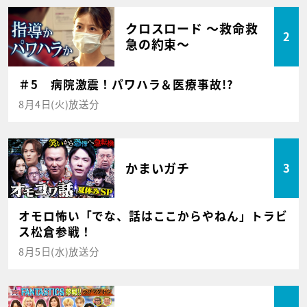
クロスロード ～救命救
2
急の約束～
＃5 病院激震！パワハラ＆医療事故!?
8月4日(火)放送分
かまいガチ
3
オモロ怖い「でな、話はここからやねん」トラビ
ス松倉参戦！
8月5日(水)放送分