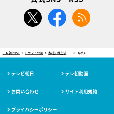
twitter
facebook
rss
テレ朝POST
ドラマ・映画
木村拓哉主演『Believe』第3話で早くも正念場！「191秒の脱獄計画」を決行へ
写真4
テレビ朝日
テレ朝動画
お問い合わせ
サイト利用規約
プライバシーポリシー