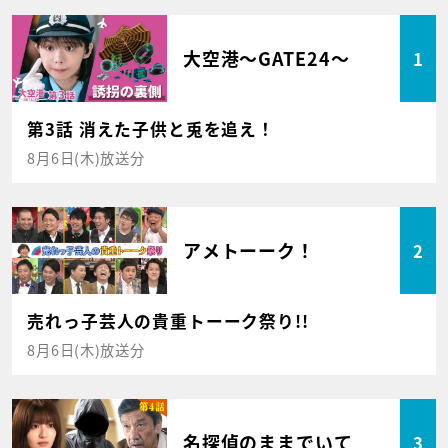
大空港～GATE24～
1
第3話 消えた子供と兎を追え！
8月6日(木)放送分
アメトーーク！
2
売れっ子芸人の貴重トーーク祭り!!
8月6日(木)放送分
名探偵のままでいて
3