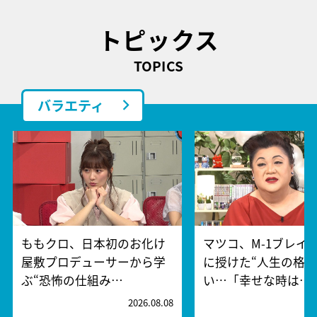
トピックス
TOPICS
バラエティ
ももクロ、日本初のお化け
マツコ、M-1ブレイ
屋敷プロデューサーから学
に授けた“人生の格言
ぶ“恐怖の仕組み…
い…「幸せな時は…
2026.08.08
2