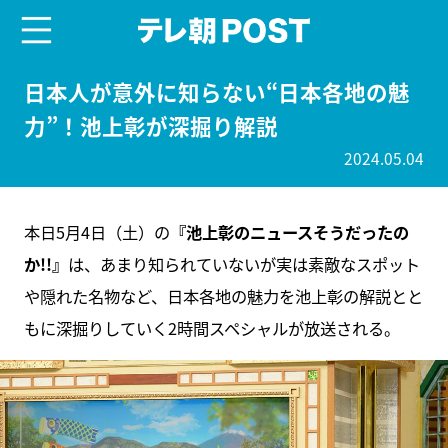
menu
テレ朝POST
日本人が意外に知らない“日本各地の魅
力”！池上彰が深掘り解説
2024.05.04
本日5月4日（土）の
『池上彰のニュースそうだったの
か!!』
は、あまり知られていないが実は素敵なスポット
や隠れた名物など、日本各地の魅力を池上彰の解説とと
もに深掘りしていく2時間スペシャルが放送される。