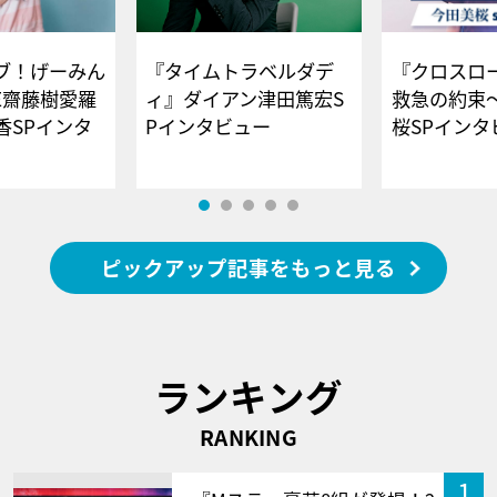
ブ！げーみん
『タイムトラベルダデ
『クロスロー
E齋藤樹愛羅
ィ』ダイアン津田篤宏S
救急の約束
香SPインタ
Pインタビュー
桜SPイ
ピックアップ記事をもっと見る
ランキング
RANKING
1