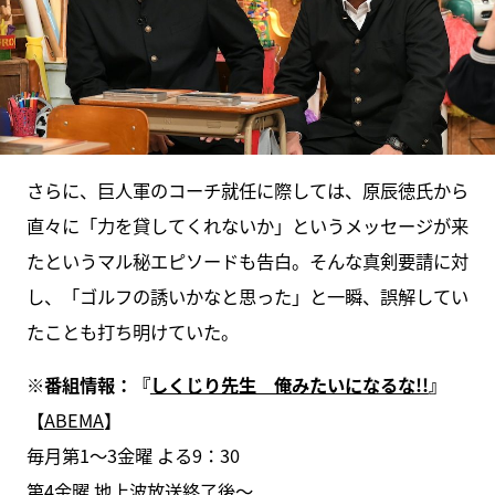
さらに、巨人軍のコーチ就任に際しては、原辰徳氏から
直々に「力を貸してくれないか」というメッセージが来
たというマル秘エピソードも告白。そんな真剣要請に対
し、「ゴルフの誘いかなと思った」と一瞬、誤解してい
たことも打ち明けていた。
※番組情報：『
しくじり先生 俺みたいになるな!!
』
【
ABEMA
】
毎月第1〜3金曜 よる9：30
第4金曜 地上波放送終了後〜