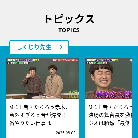
トピックス
TOPICS
しくじり先生
M-1王者・たくろう赤木、
M-1王者・たくろう
意外すぎる本音が爆発！一
決勝の舞台裏を激白
番やりたい仕事は…
ジオは騒然「最低…
2026.08.05
2