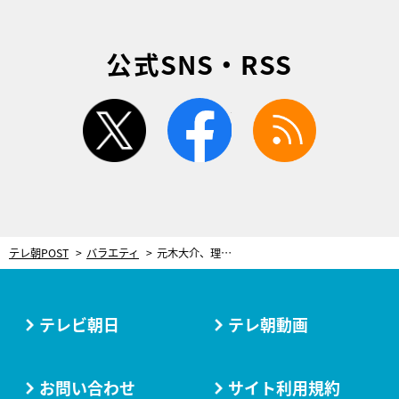
公式SNS・RSS
twitter
facebook
rss
テレ朝POST
バラエティ
元木大介、理想のポジションは長嶋一茂。3つの要素に憧れるも…プロ野球では“自分のほうが上”
テレビ朝日
テレ朝動画
お問い合わせ
サイト利用規約