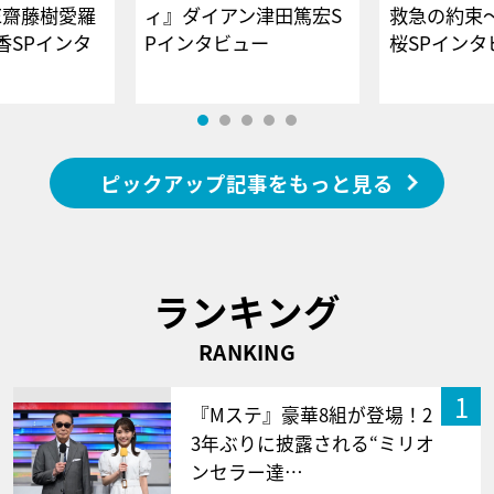
E齋藤樹愛羅
ィ』ダイアン津田篤宏S
救急の約束
香SPインタ
Pインタビュー
桜SPイ
ピックアップ記事をもっと見る
ランキング
RANKING
1
『Mステ』豪華8組が登場！2
3年ぶりに披露される“ミリオ
ンセラー達…