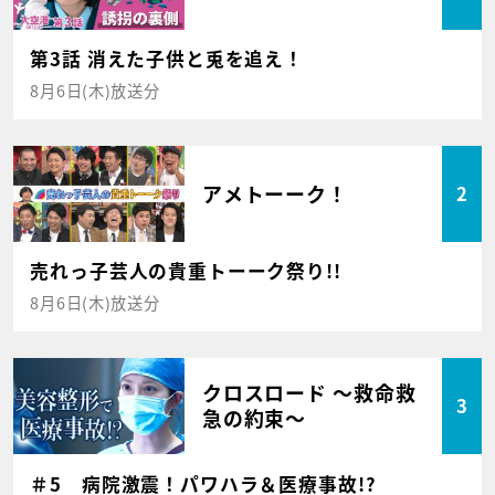
第3話 消えた子供と兎を追え！
8月6日(木)放送分
アメトーーク！
2
売れっ子芸人の貴重トーーク祭り!!
8月6日(木)放送分
クロスロード ～救命救
3
急の約束～
＃5 病院激震！パワハラ＆医療事故!?