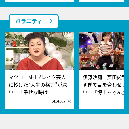
バラエティ
マツコ、M-1ブレイク芸人
伊藤沙莉、芦田愛菜
に授けた“人生の格言”が深
すぎて目を合わせら
い…「幸せな時は…
い…『博士ちゃん』
2026.08.08
2