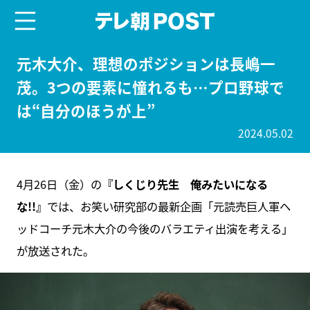
menu
テレ朝POST
元木大介、理想のポジションは長嶋一
茂。3つの要素に憧れるも…プロ野球で
は“自分のほうが上”
2024.05.02
4月26日（金）の
『しくじり先生 俺みたいになる
な!!』
では、お笑い研究部の最新企画「元読売巨人軍ヘ
ッドコーチ元木大介の今後のバラエティ出演を考える」
が放送された。