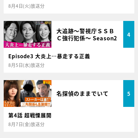
8月4日(火)放送分
大追跡～警視庁ＳＳＢ
4
Ｃ強行犯係～ Season2
Episode3 大炎上…暴走する正義
8月5日(水)放送分
名探偵のままでいて
5
第4話 超戦慄展開
8月7日(金)放送分