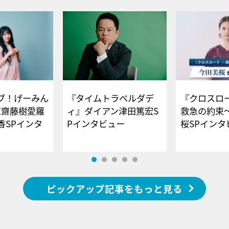
ブ！げーみん
『タイムトラベルダデ
『クロスロー
E齋藤樹愛羅
ィ』ダイアン津田篤宏S
救急の約束
香SPインタ
Pインタビュー
桜SPイ
ピックアップ記事をもっと見る