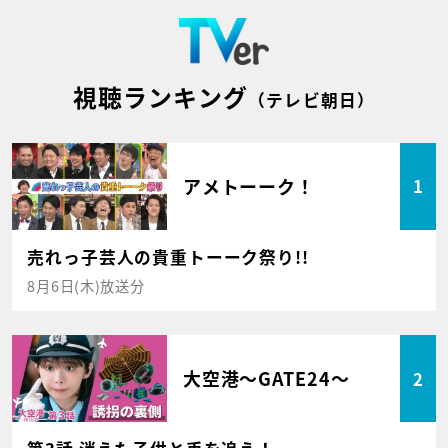
視聴ランキング
（テレビ朝日）
アメトーーク！
1
売れっ子芸人の貴重トーーク祭り!!
8月6日(木)放送分
大空港～GATE24～
2