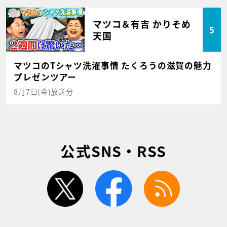
マツコ＆有吉 かりそめ
5
天国
マツコのTシャツ洗濯事情 たくろうの滋賀の魅力
プレゼンツアー
8月7日(金)放送分
公式SNS・RSS
twitter
facebook
rss