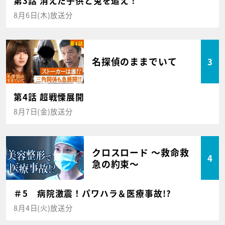
第3話 消えた子供と兎を追え！
8月6日(木)放送分
名探偵のままでいて
3
第4話 超戦慄展開
8月7日(金)放送分
クロスロード ～救命救
4
急の約束～
＃5 病院激震！パワハラ＆医療事故!?
8月4日(火)放送分