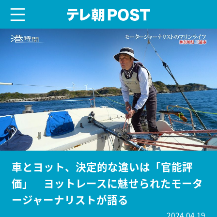
menu
テレ朝POST
車とヨット、決定的な違いは「官能評
価」 ヨットレースに魅せられたモータ
ージャーナリストが語る
2024.04.19