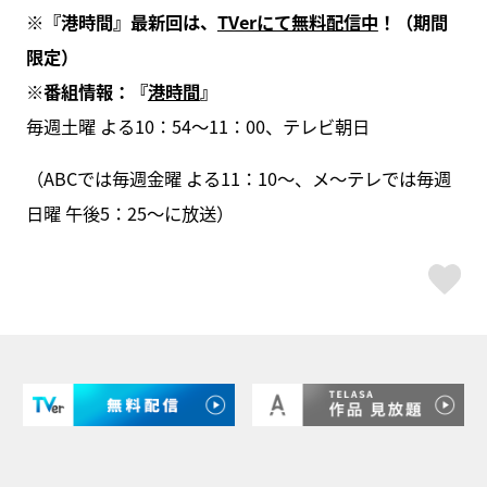
※『港時間』最新回は、
TVerにて無料配信中
！（期間
限定）
※
番組情報：『
港時間
』
毎週土曜 よる10：54～11：00、テレビ朝日
（ABCでは毎週金曜 よる11：10～、メ～テレでは毎週
日曜 午後5：25～に放送）
ス