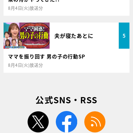
8月4日(火)放送分
夫が寝たあとに
5
ママを振り回す 男の子の行動SP
8月4日(火)放送分
公式SNS・RSS
twitter
facebook
rss