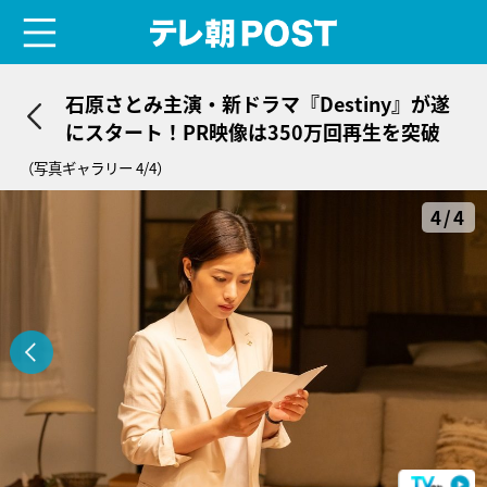
menu
テレ朝POST
石原さとみ主演・新ドラマ『Destiny』が遂
にスタート！PR映像は350万回再生を突破
（写真ギャラリー 4/4）
4/4