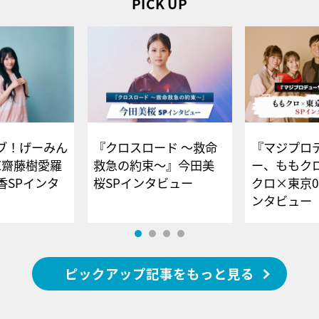
PICK UP
ブ！げーみん
『クロスロード ～救命
『マジプロ
E齋藤樹愛羅
救急の約束～』今田美
ー、ももク
香SPインタ
桜SPインタビュー
クロ×東京0
ンタビュー
ピックアップ記事をもっと見る