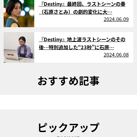
『Destiny』最終回、ラストシーンの奏
（石原さとみ）の劇的変化に大…
2024.06.09
サムネイル
『Destiny』地上波ラストシーンのその
後…特別追加した“23秒”に石原…
2024.06.08
おすすめ記事
ピックアップ