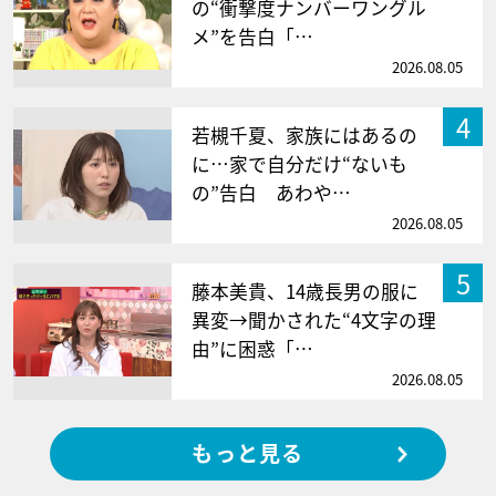
の“衝撃度ナンバーワングル
メ”を告白「…
2026.08.05
4
若槻千夏、家族にはあるの
に…家で自分だけ“ないも
の”告白 あわや…
2026.08.05
5
藤本美貴、14歳長男の服に
異変→聞かされた“4文字の理
由”に困惑「…
2026.08.05
もっと見る