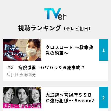
視聴ランキング
（テレビ朝日）
クロスロード ～救命救
1
急の約束～
＃5 病院激震！パワハラ＆医療事故!?
8月4日(火)放送分
大追跡～警視庁ＳＳＢ
2
Ｃ強行犯係～ Season2