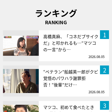
ランキング
RANKING
1
高橋真麻、「コネだブサイク
だ」と叩かれるも…“マツコ
の一言”から…
2026.08.05
2
“ベテラン”船越英一郎がクビ
覚悟のパワハラ謝罪拒
否！“後輩”だけ…
2026.08.05
3
マツコ、初めて食べたとき