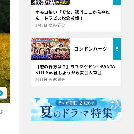
オモロ怖い「でな、話はここからやね
ん」トラビス松倉参戦！
8月5日(水)放送分
ロンドンハーツ
5
【恋の行方は？】ラブマゲドン…FANTA
STICSvs紅しょうがら女芸人軍団
8月4日(火)放送分
郷・