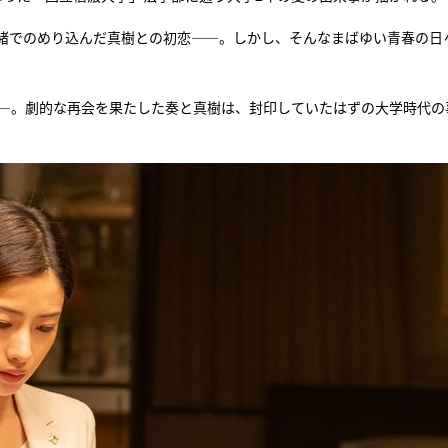
緒でのめり込んだ真樹との初恋――。しかし、そんなまばゆい青春の日
――。劇的な再会を果たした奏と真樹は、封印していたはずの大学時代の