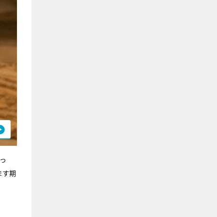
っ
ます期