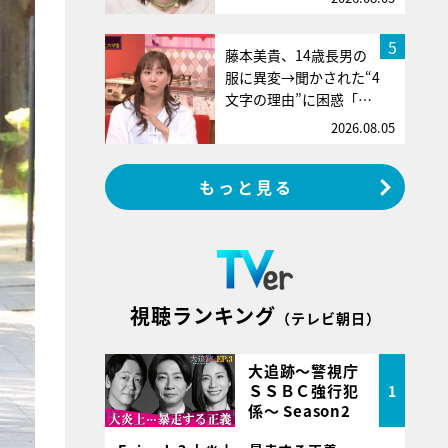
5
藤本美貴、14歳長男の
服に異変→聞かされた“4
文字の理由”に困惑「…
2026.08.05
もっと見る
視聴ランキング
（テレビ朝日）
大追跡～警視庁
ＳＳＢＣ強行犯
1
係～ Season2