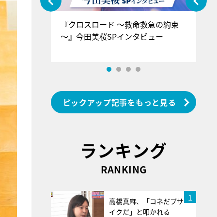
ぐ』＝LOV
『クロスロード ～救命救急の約束
『
香SPインタ
～』今田美桜SPインタビュー
ロ
ン
ピックアップ記事をもっと見る
ランキング
RANKING
1
高橋真麻、「コネだブサ
イクだ」と叩かれる