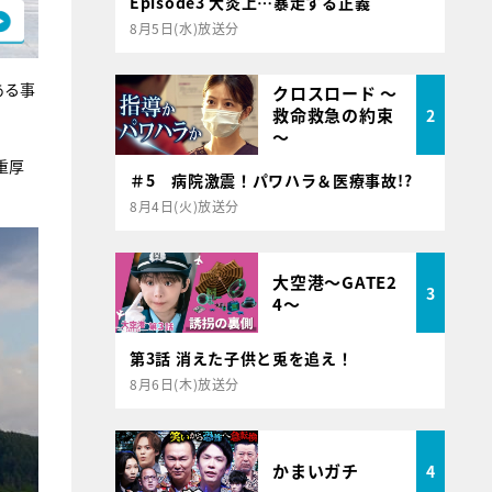
Episode3 大炎上…暴走する正義
8月5日(水)放送分
ある事
クロスロード ～
救命救急の約束
2
～
重厚
＃5 病院激震！パワハラ＆医療事故!?
8月4日(火)放送分
大空港～GATE2
3
4～
第3話 消えた子供と兎を追え！
8月6日(木)放送分
かまいガチ
4