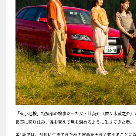
「東京地検」特捜部の検事だった父・辻英介（佐々木蔵之介）
長野に移り住み、姓を替えて息を潜めるように生きてきた奏。
第1話では、孤独に生きてきた奏の運命を大きく変えることに