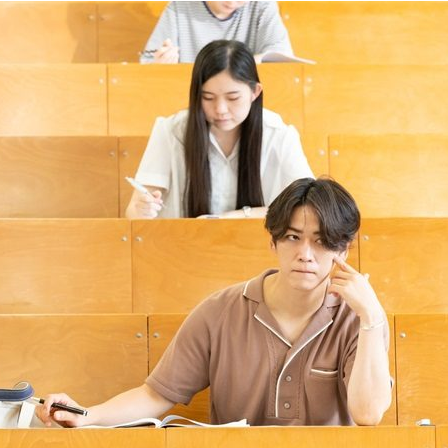
『アイ＝ラブ！げーみん
E齋藤樹愛羅＆佐々木舞
ビュー