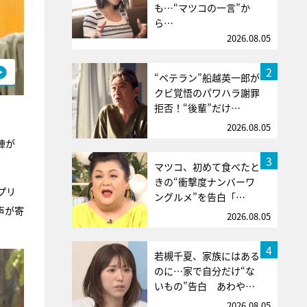
も…“マツコの一言”か
ら…
2026.08.05
2
“ベテラン”船越英一郎が
クビ覚悟のパワハラ謝罪
拒否！“後輩”だけ…
2026.08.05
陣が
3
マツコ、初めて食べたと
きの“衝撃度ナンバーワ
プリ
ングルメ”を告白「…
声が寄
2026.08.05
4
若槻千夏、家族にはある
のに…家で自分だけ“な
いもの”告白 あわや…
2026.08.05