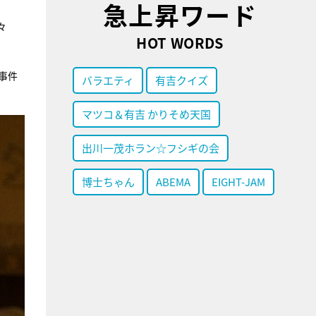
急上昇ワード
々
HOT WORDS
事件
バラエティ
有吉クイズ
マツコ＆有吉 かりそめ天国
出川一茂ホラン☆フシギの会
博士ちゃん
ABEMA
EIGHT-JAM