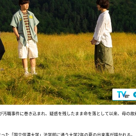
が汚職事件に巻き込まれ、疑惑を残したまま命を落として以来、母の故
なった「国立信濃大学」法学部に通う大学2年の夏の出来事が描かれる。