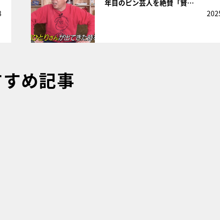
年目のピン芸人を絶賛「賢…
8
202
すすめ記事