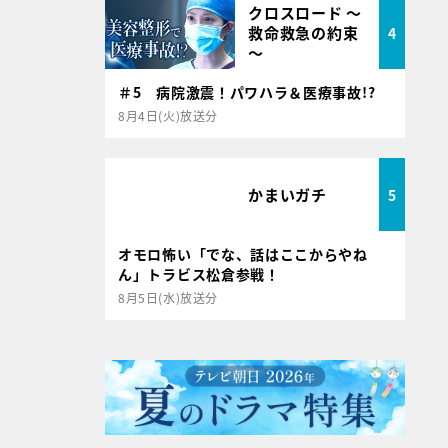
クロスロード ～
救命救急の約束
4
～
＃5 病院激震！パワハラ＆医療事故!?
8月4日(火)放送分
かまいガチ
5
オモロ怖い「でな、話はここからやね
ん」トラビス松倉参戦！
8月5日(水)放送分