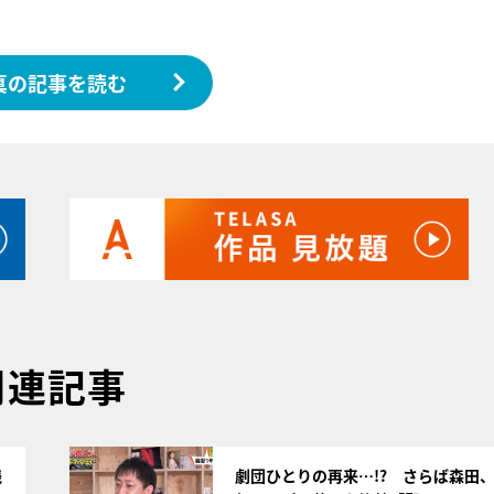
真の記事を読む
関連記事
サムネイル
残
劇団ひとりの再来…!? さらば森田、