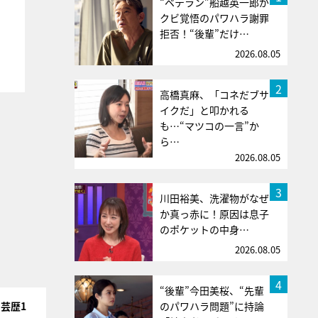
“ベテラン”船越英一郎が
クビ覚悟のパワハラ謝罪
拒否！“後輩”だけ…
2026.08.05
2
高橋真麻、「コネだブサ
イクだ」と叩かれる
も…“マツコの一言”か
ら…
2026.08.05
3
川田裕美、洗濯物がなぜ
か真っ赤に！原因は息子
のポケットの中身…
2026.08.05
4
“後輩”今田美桜、“先輩
芸歴1
のパワハラ問題”に持論