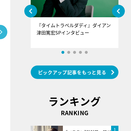
ぐ』＝LOV
『タイムトラベルダディ』ダイアン
『
香SPインタ
津田篤宏SPインタビュー
～
ピックアップ記事をもっと見る
ランキング
RANKING
1