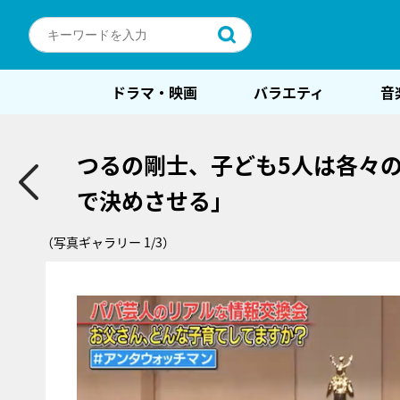
ドラマ・映画
バラエティ
音
つるの剛士、子ども5人は各々
で決めさせる」
（写真ギャラリー 1/3）