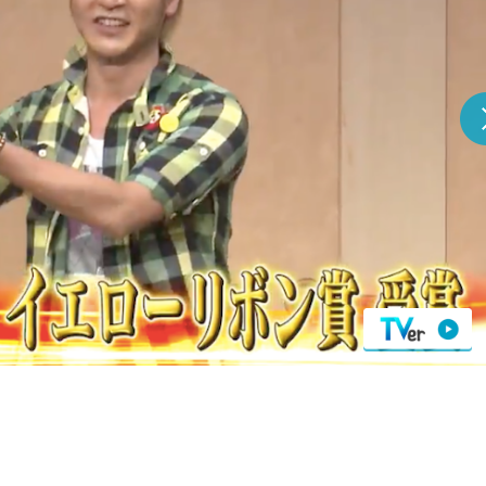
『アイ＝ラブ！げーみん
E齋藤樹愛羅＆佐々木舞
ビュー