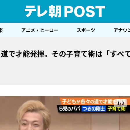
テレ
楽
アニメ・ヒーロー
スポーツ
アナウ
の道で才能発揮。その子育て術は「すべ
1/3