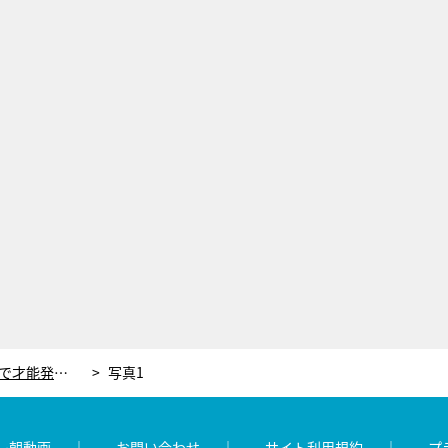
つるの剛士、子ども5人は各々の道で才能発揮。その子育て術は「すべて自分で決めさせる」
写真1
レ朝動画
お問い合わせ
サイト利用規約
プ