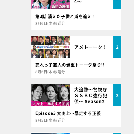
4～
第3話 消えた子供と兎を追え！
8月6日(木)放送分
アメトーーク！
2
売れっ子芸人の貴重トーーク祭り!!
8月6日(木)放送分
大追跡～警視庁
ＳＳＢＣ強行犯
3
係～ Season2
Episode3 大炎上…暴走する正義
8月5日(水)放送分