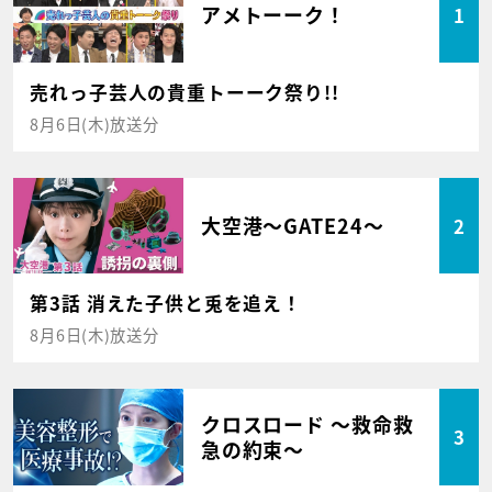
アメトーーク！
1
売れっ子芸人の貴重トーーク祭り!!
8月6日(木)放送分
大空港～GATE24～
2
第3話 消えた子供と兎を追え！
8月6日(木)放送分
クロスロード ～救命救
3
急の約束～