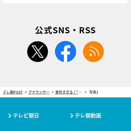
公式SNS・RSS
twitter
facebook
rss
テレ朝POST
アナウンサー
意外すぎる！“テレ朝アナ”のJK時代のプリントシール「『大丈夫？』と当時の自分に声をかけたい」
写真2
テレビ朝日
テレ朝動画