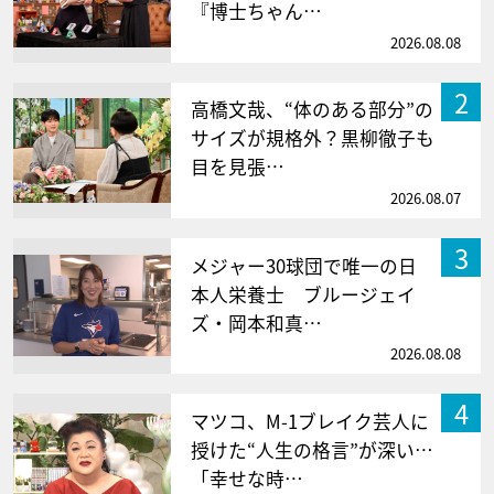
『博士ちゃん…
2026.08.08
2
高橋文哉、“体のある部分”の
サイズが規格外？黒柳徹子も
目を見張…
2026.08.07
3
メジャー30球団で唯一の日
本人栄養士 ブルージェイ
ズ・岡本和真…
2026.08.08
4
マツコ、M-1ブレイク芸人に
授けた“人生の格言”が深い…
「幸せな時…