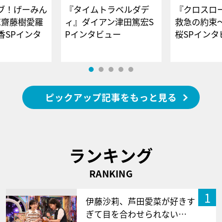
ブ！げーみん
『タイムトラベルダデ
『クロスロー
E齋藤樹愛羅
ィ』ダイアン津田篤宏S
救急の約束
香SPインタ
Pインタビュー
桜SPイ
ピックアップ記事をもっと見る
ランキング
RANKING
1
伊藤沙莉、芦田愛菜が好きす
ぎて目を合わせられない…