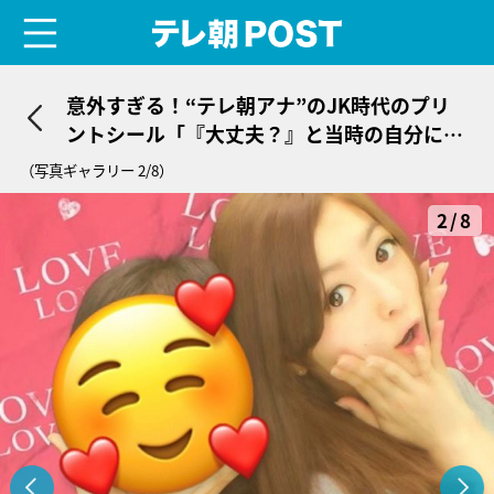
menu
テレ朝POST
意外すぎる！“テレ朝アナ”のJK時代のプリ
ントシール「『大丈夫？』と当時の自分に声
をかけたい」
（写真ギャラリー 2/8）
2/8