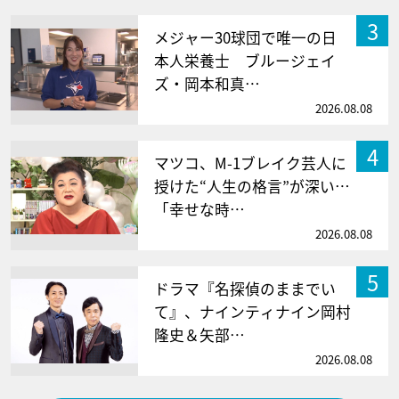
3
メジャー30球団で唯一の日
本人栄養士 ブルージェイ
ズ・岡本和真…
2026.08.08
4
マツコ、M-1ブレイク芸人に
授けた“人生の格言”が深い…
「幸せな時…
2026.08.08
5
ドラマ『名探偵のままでい
て』、ナインティナイン岡村
隆史＆矢部…
2026.08.08