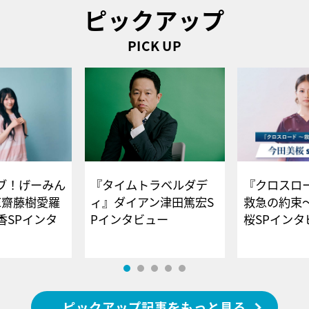
ピックアップ
PICK UP
ブ！げーみん
『タイムトラベルダデ
『クロスロー
E齋藤樹愛羅
ィ』ダイアン津田篤宏S
救急の約束
香SPインタ
Pインタビュー
桜SPイ
ピックアップ記事をもっと見る