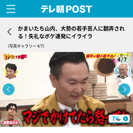
menu
テレ朝POST
かまいたち山内、大勢の若手芸人に翻弄され
る！失礼なボケ連発にイライラ
（写真ギャラリー 4/7）
4/7