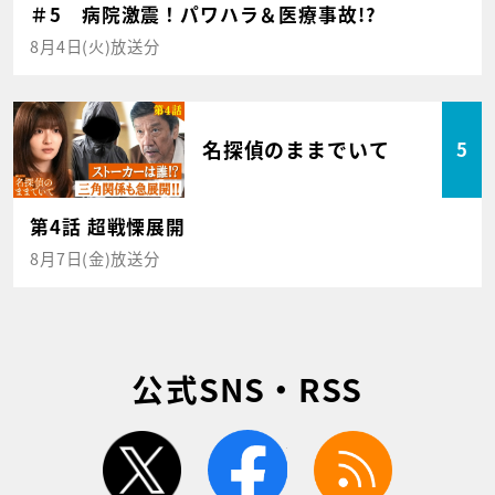
＃5 病院激震！パワハラ＆医療事故!?
8月4日(火)放送分
名探偵のままでいて
5
第4話 超戦慄展開
8月7日(金)放送分
公式SNS・RSS
twitter
facebook
rss