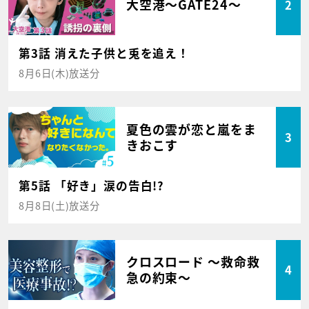
大空港～GATE24～
2
第3話 消えた子供と兎を追え！
8月6日(木)放送分
夏色の雲が恋と嵐をま
3
きおこす
第5話 「好き」涙の告白!?
8月8日(土)放送分
クロスロード ～救命救
4
急の約束～