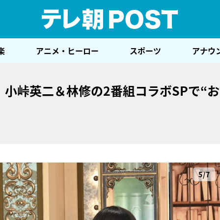
テレ
楽
アニメ・ヒーロー
スポーツ
アナウ
 小峠英二＆林修の2番組コラボSPで“
5/7