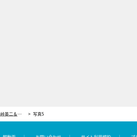
株を持ってない人にも恩恵が!? 小峠英二＆林修の2番組コラボSPで“お金のプロ”が驚きの見解
写真5
レ朝動画
お問い合わせ
サイト利用規約
プ