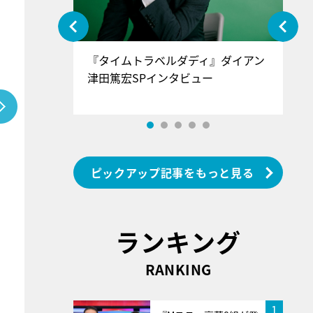
ぐ』＝LOV
『タイムトラベルダディ』ダイアン
『
香SPインタ
津田篤宏SPインタビュー
～
ピックアップ記事をもっと見る
ランキング
RANKING
1