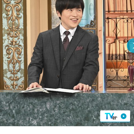
『アイ＝ラブ！げーみん
E齋藤樹愛羅＆佐々木舞
ビュー