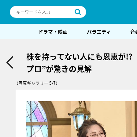
ドラマ・映画
バラエティ
音
株を持ってない人にも恩恵が!?
プロ”が驚きの見解
（写真ギャラリー 5/7）