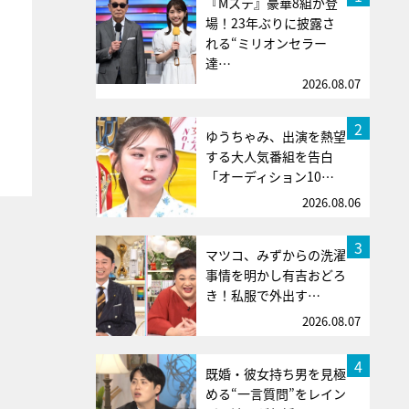
『Mステ』豪華8組が登
場！23年ぶりに披露さ
れる“ミリオンセラー
達…
2026.08.07
2
ゆうちゃみ、出演を熱望
する大人気番組を告白
「オーディション10…
2026.08.06
3
マツコ、みずからの洗濯
事情を明かし有吉おどろ
き！私服で外出す…
2026.08.07
4
既婚・彼女持ち男を見極
める“一言質問”をレイン