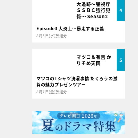
大追跡～警視庁
ＳＳＢＣ強行犯
4
係～ Season2
Episode3 大炎上…暴走する正義
8月5日(水)放送分
マツコ＆有吉 か
5
りそめ天国
マツコのTシャツ洗濯事情 たくろうの滋
賀の魅力プレゼンツアー
8月7日(金)放送分