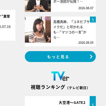
ボー池田が伝授！…
2026.08.07
 “異常
5
高橋真麻、「コネだブサ
6.07.16
イクだ」と叩かれる
も…“マツコの一言”か
ら…
2026.08.05
もっと見る
視聴ランキング
（テレビ朝日）
大空港～GATE2
1