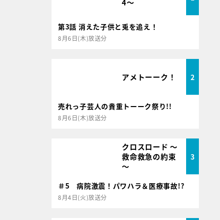
4～
第3話 消えた子供と兎を追え！
8月6日(木)放送分
アメトーーク！
2
売れっ子芸人の貴重トーーク祭り!!
8月6日(木)放送分
クロスロード ～
救命救急の約束
3
～
＃5 病院激震！パワハラ＆医療事故!?
8月4日(火)放送分