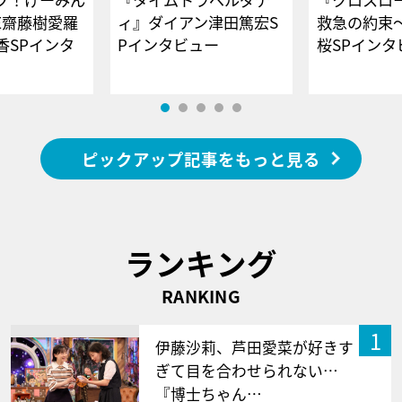
E齋藤樹愛羅
ィ』ダイアン津田篤宏S
救急の約束
香SPインタ
Pインタビュー
桜SPイ
ピックアップ記事をもっと見る
ランキング
RANKING
1
伊藤沙莉、芦田愛菜が好きす
ぎて目を合わせられない…
『博士ちゃん…