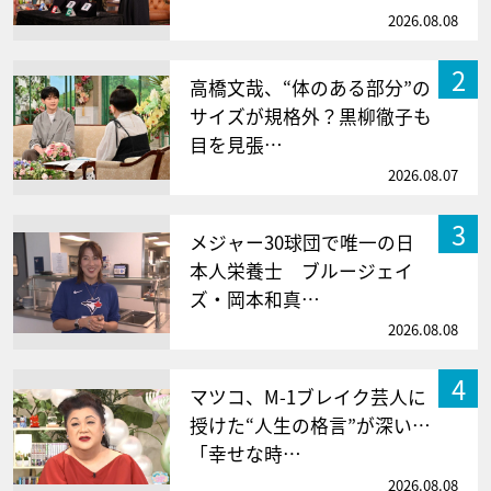
2026.08.08
2
高橋文哉、“体のある部分”の
サイズが規格外？黒柳徹子も
目を見張…
2026.08.07
3
メジャー30球団で唯一の日
本人栄養士 ブルージェイ
ズ・岡本和真…
2026.08.08
4
マツコ、M-1ブレイク芸人に
授けた“人生の格言”が深い…
「幸せな時…
2026.08.08