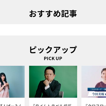
おすすめ記事
ピックアップ
PICK UP
ブ！げーみん
『タイムトラベルダデ
『クロスロー