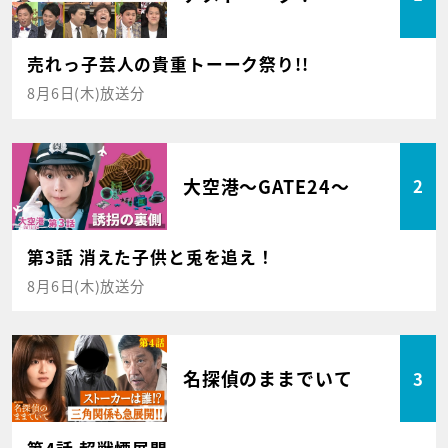
売れっ子芸人の貴重トーーク祭り!!
8月6日(木)放送分
大空港～GATE24～
2
第3話 消えた子供と兎を追え！
8月6日(木)放送分
名探偵のままでいて
3