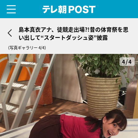
menu
テレ朝POST
島本真衣アナ、徒競走出場?!昔の体育祭を思
い出して“スタートダッシュ姿”披露
（写真ギャラリー 4/4）
4/4