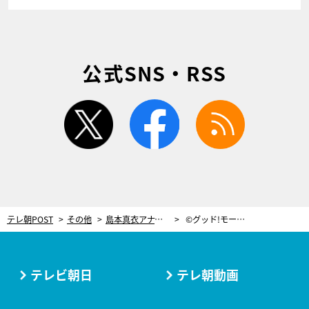
公式SNS・RSS
twitter
facebook
rss
テレ朝POST
その他
島本真衣アナ、徒競走出場?!昔の体育祭を思い出して“スタートダッシュ姿”披露
©グッド!モーニング
テレビ朝日
テレ朝動画