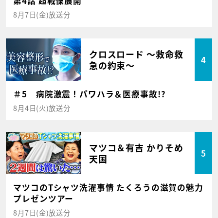
第4話 超戦慄展開
8月7日(金)放送分
クロスロード ～救命救
4
急の約束～
＃5 病院激震！パワハラ＆医療事故!?
8月4日(火)放送分
マツコ＆有吉 かりそめ
5
天国
マツコのTシャツ洗濯事情 たくろうの滋賀の魅力
プレゼンツアー
8月7日(金)放送分