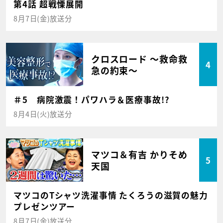
第4話 超戦慄展開
8月7日(金)放送分
クロスロード ～救命救
4
急の約束～
＃5 病院激震！パワハラ＆医療事故!?
8月4日(火)放送分
マツコ＆有吉 かりそめ
5
天国
マツコのTシャツ洗濯事情 たくろうの滋賀の魅力
プレゼンツアー
8月7日(金)放送分