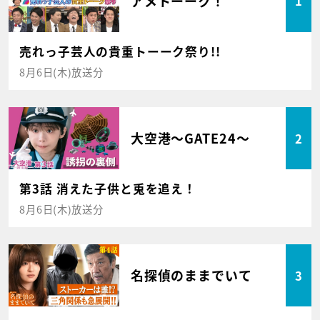
アメトーーク！
1
売れっ子芸人の貴重トーーク祭り!!
8月6日(木)放送分
大空港～GATE24～
2
第3話 消えた子供と兎を追え！
8月6日(木)放送分
名探偵のままでいて
3