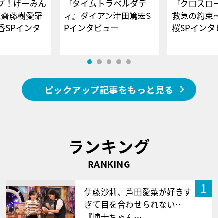
ブ！げーみん
『タイムトラベルダデ
『クロスロー
E齋藤樹愛羅
ィ』ダイアン津田篤宏S
救急の約束
香SPインタ
Pインタビュー
桜SPイ
ピックアップ記事をもっと見る
ランキング
RANKING
1
伊藤沙莉、芦田愛菜が好きす
ぎて目を合わせられない…
『博士ちゃん…