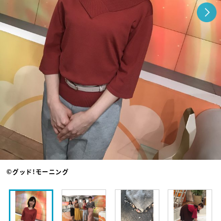
©グッド!モーニング