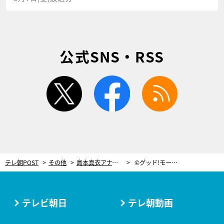
公式SNS・RSS
twitter
facebook
rss
テレ朝POST
その他
島本真衣アナ、徒競走出場?!昔の体育祭を思い出して“スタートダッシュ姿”披露
©グッド!モーニング
テレビ朝日
テレ朝動画