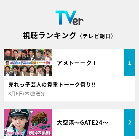
視聴ランキング
（テレビ朝日）
アメトーーク！
1
売れっ子芸人の貴重トーーク祭り!!
8月6日(木)放送分
大空港～GATE24～
2