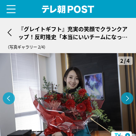
menu
テレ朝POST
『グレイトギフト』充実の笑顔でクランクア
ップ！反町隆史「本当にいいチームになっ
た」
（写真ギャラリー 2/4）
2/4