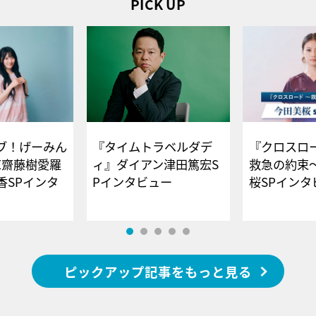
PICK UP
ブ！げーみん
『タイムトラベルダデ
『クロスロー
E齋藤樹愛羅
ィ』ダイアン津田篤宏S
救急の約束
香SPインタ
Pインタビュー
桜SPイ
ピックアップ記事をもっと見る