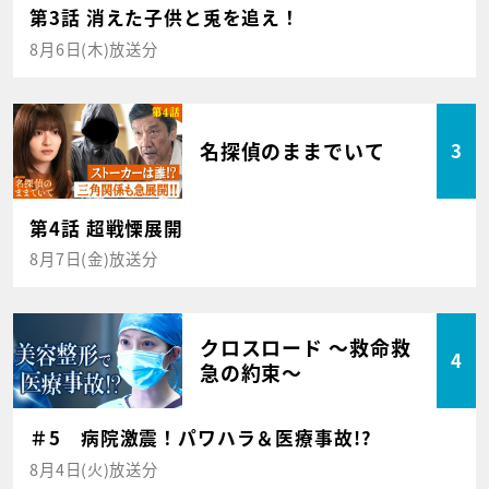
第3話 消えた子供と兎を追え！
8月6日(木)放送分
名探偵のままでいて
3
第4話 超戦慄展開
8月7日(金)放送分
クロスロード ～救命救
4
急の約束～
＃5 病院激震！パワハラ＆医療事故!?
8月4日(火)放送分