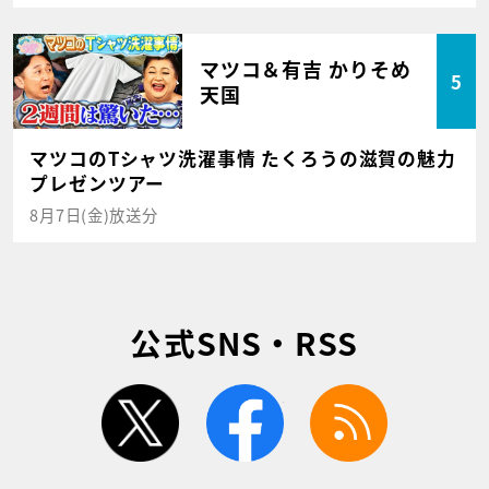
マツコ＆有吉 かりそめ
5
天国
マツコのTシャツ洗濯事情 たくろうの滋賀の魅力
プレゼンツアー
8月7日(金)放送分
公式SNS・RSS
twitter
facebook
rss