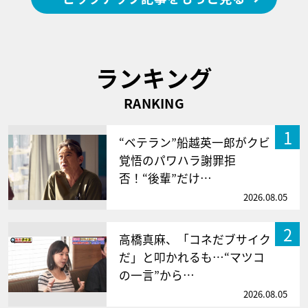
ランキング
RANKING
1
“ベテラン”船越英一郎がクビ
覚悟のパワハラ謝罪拒
否！“後輩”だけ…
2026.08.05
2
高橋真麻、「コネだブサイク
だ」と叩かれるも…“マツコ
の一言”から…
2026.08.05