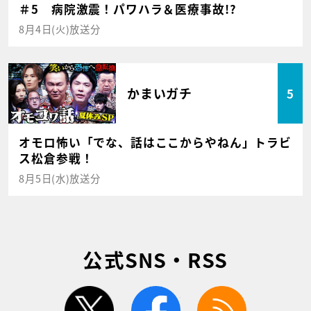
＃5 病院激震！パワハラ＆医療事故!?
8月4日(火)放送分
かまいガチ
5
オモロ怖い「でな、話はここからやねん」トラビ
ス松倉参戦！
8月5日(水)放送分
公式SNS・RSS
twitter
facebook
rss