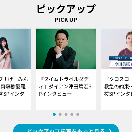
ピックアップ
PICK UP
ブ！げーみん
『タイムトラベルダデ
『クロスロー
E齋藤樹愛羅
ィ』ダイアン津田篤宏S
救急の約束
香SPインタ
Pインタビュー
桜SPイ
ピックアップ記事をもっと見る