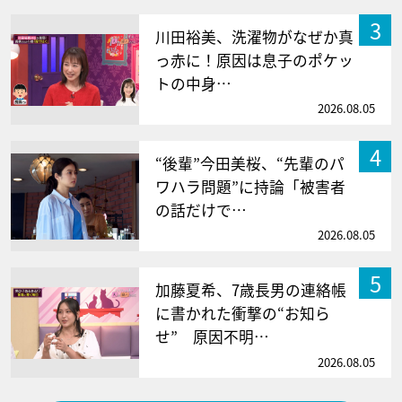
3
川田裕美、洗濯物がなぜか真
っ赤に！原因は息子のポケッ
トの中身…
2026.08.05
4
“後輩”今田美桜、“先輩のパ
ワハラ問題”に持論「被害者
の話だけで…
2026.08.05
5
加藤夏希、7歳長男の連絡帳
に書かれた衝撃の“お知ら
せ” 原因不明…
2026.08.05