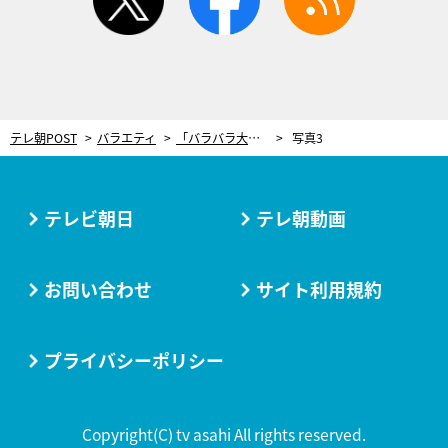
テレ朝POST
バラエティ
「バラバラ大選挙」グランプリ、櫻坂46『サクラミーツ』の“ご褒美特番”が放送！
写真3
テレビ朝日
テレ朝動画
お問い合わせ
サイト利用規約
プライバシーポリシー
Copyright(C) tv asahi All rights reserved.