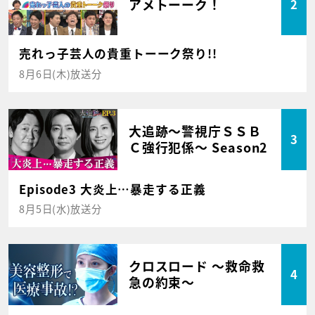
アメトーーク！
2
売れっ子芸人の貴重トーーク祭り!!
8月6日(木)放送分
大追跡～警視庁ＳＳＢ
3
Ｃ強行犯係～ Season2
Episode3 大炎上…暴走する正義
8月5日(水)放送分
クロスロード ～救命救
4
急の約束～