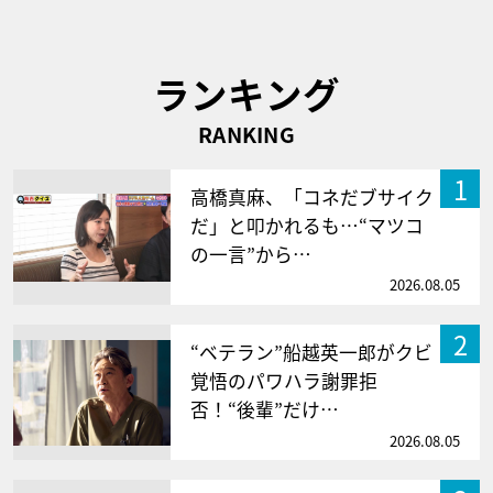
ランキング
RANKING
1
高橋真麻、「コネだブサイク
だ」と叩かれるも…“マツコ
の一言”から…
2026.08.05
2
“ベテラン”船越英一郎がクビ
覚悟のパワハラ謝罪拒
否！“後輩”だけ…
2026.08.05