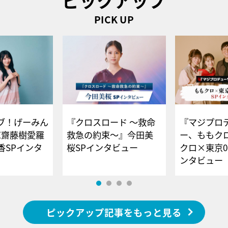
ピックアップ
PICK UP
ブ！げーみん
『クロスロード ～救命
『マジプロ
E齋藤樹愛羅
救急の約束～』今田美
ー、ももク
香SPインタ
桜SPインタビュー
クロ×東京0
ンタビュー
ピックアップ記事をもっと見る