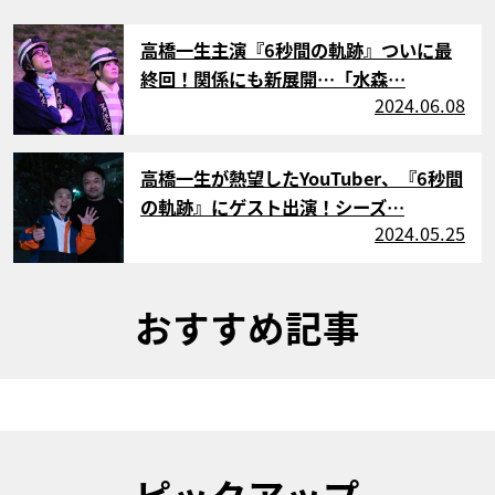
サムネイル
高橋一生主演『6秒間の軌跡』ついに最
終回！関係にも新展開…「水森…
2024.06.08
サムネイル
高橋一生が熱望したYouTuber、『6秒間
の軌跡』にゲスト出演！シーズ…
2024.05.25
おすすめ記事