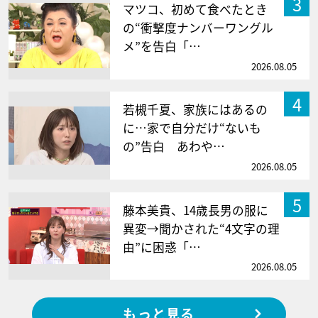
3
マツコ、初めて食べたとき
の“衝撃度ナンバーワングル
メ”を告白「…
2026.08.05
4
若槻千夏、家族にはあるの
に…家で自分だけ“ないも
の”告白 あわや…
2026.08.05
5
藤本美貴、14歳長男の服に
異変→聞かされた“4文字の理
由”に困惑「…
2026.08.05
もっと見る