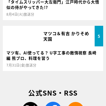
「タイムスリッパー大左衛門」江戸時代から大悟
似の侍がやってきた!?
8月4日(火)放送分
マツコ＆有吉 かりそめ
5
天国
マツ有、AI使ってる？ U字工事の敵情視察 長崎
編 熊プロ、料理を習う
7月31日(金)放送分
公式SNS・RSS
twitter
facebook
rss