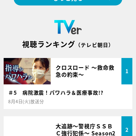
視聴ランキング
（テレビ朝日）
クロスロード ～救命救
1
急の約束～
＃5 病院激震！パワハラ＆医療事故!?
8月4日(火)放送分
大追跡～警視庁ＳＳＢ
2
Ｃ強行犯係～ Season2