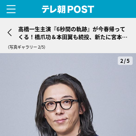
menu
テレ朝POST
高橋一生主演『6秒間の軌跡』が今春帰って
くる！橋爪功＆本田翼も続投、新たに宮本茉
由が参戦
（写真ギャラリー 2/5）
2/5