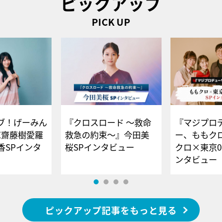
ピックアップ
PICK UP
ブ！げーみん
『クロスロード ～救命
『マジプロ
E齋藤樹愛羅
救急の約束～』今田美
ー、ももク
香SPインタ
桜SPインタビュー
クロ×東京0
ンタビュー
ピックアップ記事をもっと見る