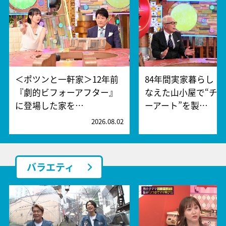
＜ポツンと一軒家＞12年前
84年間実家暮らし！
『劇的ビフォーアフター』
なえた山小屋で“チ
に登場した家を…
ーアート”を製…
2026.08.02
2
バラエティ