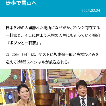
徒歩で雪山へ
2024.02.24
日本各地の人里離れた場所になぜだかポツンと存在する
一軒家と、そこに住まう人物の人生にも迫っていく番組
『ポツンと一軒家』
。
2月25日（日）は、ゲストに坂東彌十郎と高橋ひとみを
迎えて2時間スペシャルが放送される。