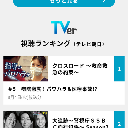
もっと見る
視聴ランキング
（テレビ朝日）
クロスロード ～救命救
1
急の約束～
＃5 病院激震！パワハラ＆医療事故!?
8月4日(火)放送分
大追跡～警視庁ＳＳＢ
2
Ｃ強行犯係～ Season2