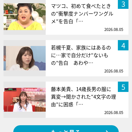
3
マツコ、初めて食べたとき
の“衝撃度ナンバーワングル
メ”を告白「…
2026.08.05
4
若槻千夏、家族にはあるの
に…家で自分だけ“ないも
の”告白 あわや…
2026.08.05
5
藤本美貴、14歳長男の服に
異変→聞かされた“4文字の理
由”に困惑「…
2026.08.05