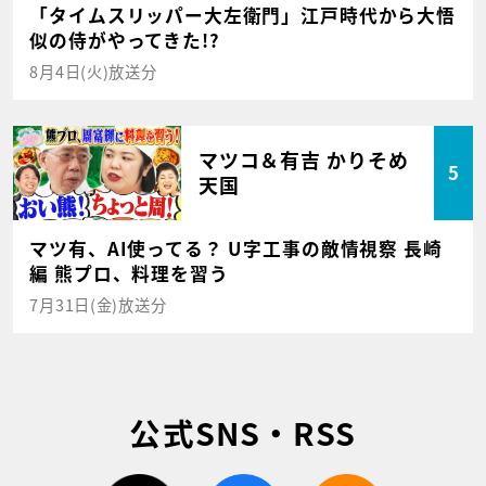
「タイムスリッパー大左衛門」江戸時代から大悟
似の侍がやってきた!?
8月4日(火)放送分
マツコ＆有吉 かりそめ
5
天国
マツ有、AI使ってる？ U字工事の敵情視察 長崎
編 熊プロ、料理を習う
7月31日(金)放送分
公式SNS・RSS
twitter
facebook
rss