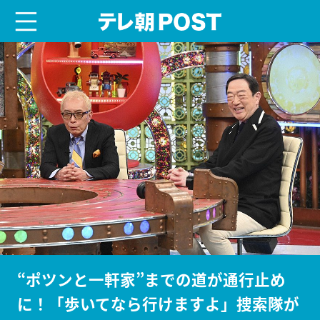
menu
テレ朝POST
“ポツンと一軒家”までの道が通行止め
に！「歩いてなら行けますよ」捜索隊が