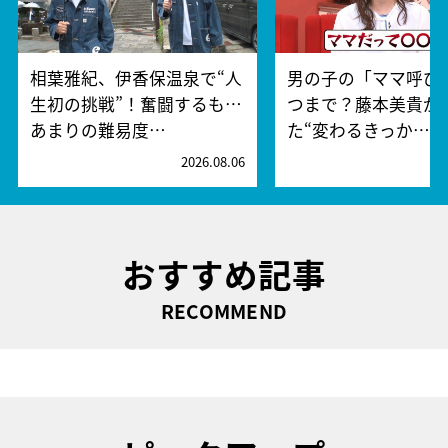
相葉雅紀、伊香保温泉で“人
男の子の「ママ呼び
生初の挑戦”！奮闘するも…
つまで？藤本美貴が
あまりの難易度…
た“変わるきっか…
2026.08.06
2
おすすめ記事
RECOMMEND