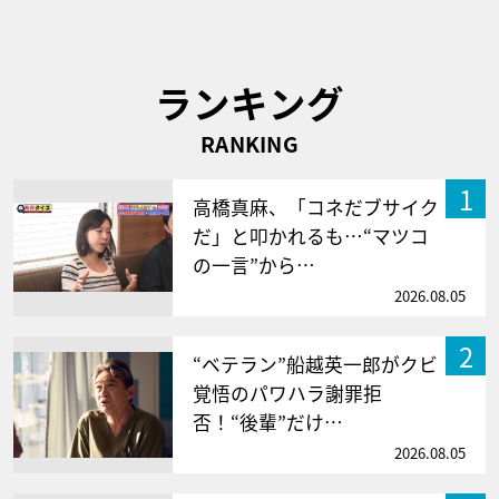
ランキング
RANKING
1
高橋真麻、「コネだブサイク
だ」と叩かれるも…“マツコ
の一言”から…
2026.08.05
2
“ベテラン”船越英一郎がクビ
覚悟のパワハラ謝罪拒
否！“後輩”だけ…
2026.08.05