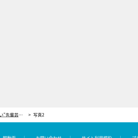
バカリズムが“一番しゃべりたくない”先輩芸人 久々の共演で態度が激変「すげぇ傷ついた」
写真2
レ朝動画
お問い合わせ
サイト利用規約
プ