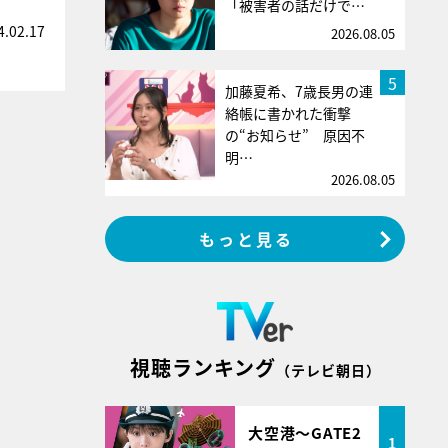
「被害者の話だけで…
4.02.17
2026.08.05
5
加藤夏希、7歳長男の連
絡帳に書かれた衝撃
の“お知らせ” 原因不
明…
2026.08.05
もっと見る
視聴ランキング
（テレビ朝日）
大空港～GATE2
1