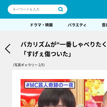
ドラマ・映画
バラエティ
音
バカリズムが“一番しゃべりた
「すげぇ傷ついた」
（写真ギャラリー 2/5）