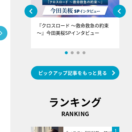
ぐ』＝LOV
『クロスロード ～救命救急の約束
『
香SPインタ
～』今田美桜SPインタビュー
ロ
ン
ピックアップ記事をもっと見る
ランキング
RANKING
1