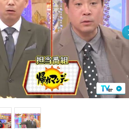
『アイ＝ラブ！げーみん
E齋藤樹愛羅＆佐々木舞
ビュー