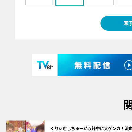
写
サムネイル
くりぃむしちゅーが収録中に大ゲンカ！流