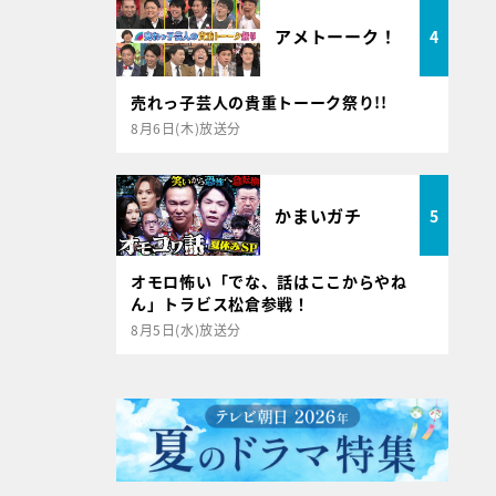
アメトーーク！
4
売れっ子芸人の貴重トーーク祭り!!
8月6日(木)放送分
かまいガチ
5
オモロ怖い「でな、話はここからやね
ん」トラビス松倉参戦！
8月5日(水)放送分