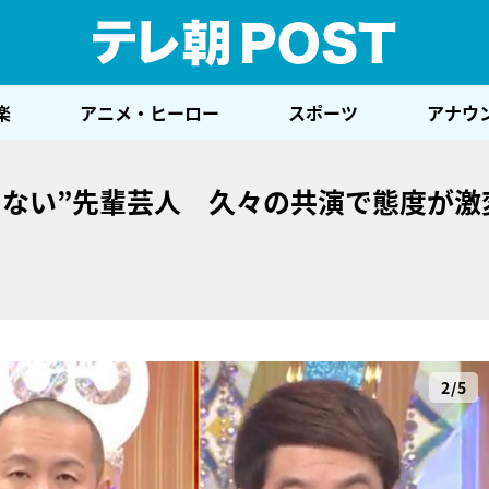
テレ
楽
アニメ・ヒーロー
スポーツ
アナウ
くない”先輩芸人 久々の共演で態度が激
2/5