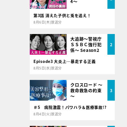
4～
第3話 消えた子供と兎を追え！
8月6日(木)放送分
大追跡～警視庁
ＳＳＢＣ強行犯
2
係～ Season2
Episode3 大炎上…暴走する正義
8月5日(水)放送分
クロスロード ～
救命救急の約束
3
～
＃5 病院激震！パワハラ＆医療事故!?
8月4日(火)放送分