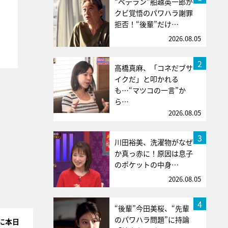
“ベテラン”船越英一郎が
クビ覚悟のパワハラ謝罪
拒否！“後輩”だけ…
2026.08.05
2
高橋真麻、「コネだブサ
イクだ」と叩かれる
も…“マツコの一言”か
ら…
2026.08.05
3
川田裕美、洗濯物がなぜ
か真っ赤に！原因は息子
のポケットの中身…
2026.08.05
4
“後輩”今田美桜、“先輩
のパワハラ問題”に持論
に本日