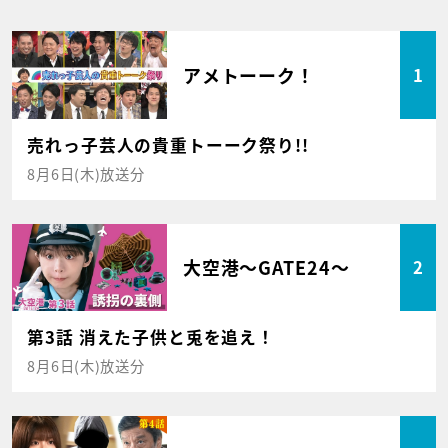
アメトーーク！
1
売れっ子芸人の貴重トーーク祭り!!
8月6日(木)放送分
大空港～GATE24～
2
第3話 消えた子供と兎を追え！
8月6日(木)放送分