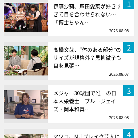
1
伊藤沙莉、芦田愛菜が好きす
ぎて目を合わせられない…
『博士ちゃん…
2026.08.08
2
高橋文哉、“体のある部分”の
サイズが規格外？黒柳徹子も
目を見張…
2026.08.07
3
メジャー30球団で唯一の日
本人栄養士 ブルージェイ
ズ・岡本和真…
2026.08.08
4
マツコ、M-1ブレイク芸人に