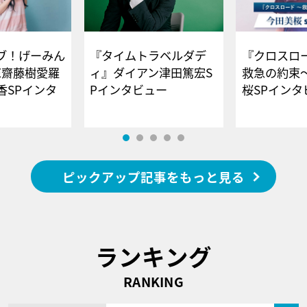
ブ！げーみん
『タイムトラベルダデ
『クロスロー
E齋藤樹愛羅
ィ』ダイアン津田篤宏S
救急の約束
香SPインタ
Pインタビュー
桜SPイ
ピックアップ記事をもっと見る
ランキング
RANKING