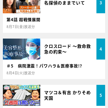
名探偵のままでいて
3
第4話 超戦慄展開
8月7日(金)放送分
クロスロード ～救命救
4
急の約束～
＃5 病院激震！パワハラ＆医療事故!?
8月4日(火)放送分
マツコ＆有吉 かりそめ
5
天国