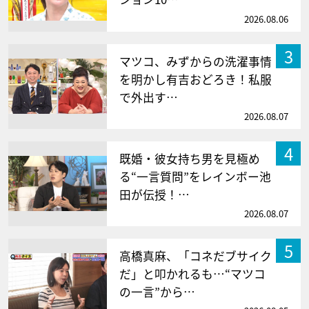
2026.08.06
3
マツコ、みずからの洗濯事情
を明かし有吉おどろき！私服
で外出す…
2026.08.07
4
既婚・彼女持ち男を見極め
る“一言質問”をレインボー池
田が伝授！…
2026.08.07
5
高橋真麻、「コネだブサイク
だ」と叩かれるも…“マツコ
の一言”から…