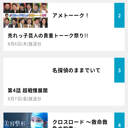
アメトーーク！
2
売れっ子芸人の貴重トーーク祭り!!
8月6日(木)放送分
名探偵のままでいて
3
第4話 超戦慄展開
8月7日(金)放送分
クロスロード ～救命救
4