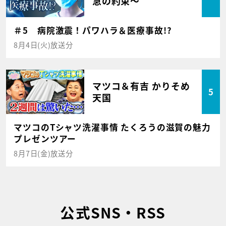
急の約束～
＃5 病院激震！パワハラ＆医療事故!?
8月4日(火)放送分
マツコ＆有吉 かりそめ
5
天国
マツコのTシャツ洗濯事情 たくろうの滋賀の魅力
プレゼンツアー
8月7日(金)放送分
公式SNS・RSS