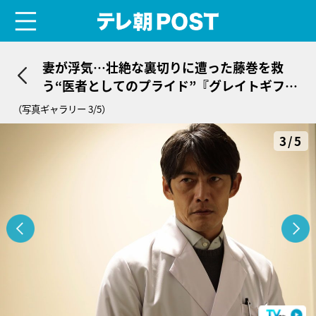
menu
テレ朝POST
妻が浮気…壮絶な裏切りに遭った藤巻を救
う“医者としてのプライド”『グレイトギフ
ト』第5話＜ネタバレあり＞
（写真ギャラリー 3/5）
3/5