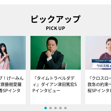
ピックアップ
PICK UP
ブ！げーみん
『タイムトラベルダデ
『クロスロー
E齋藤樹愛羅
ィ』ダイアン津田篤宏S
救急の約束
香SPインタ
Pインタビュー
桜SPイ