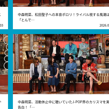
ス
中森明菜、松田聖子への本音ポロリ！ライバル視する風潮
「とんで…
.03
2026.0
か
中森明菜、活動休止中に聴いていたJ-POP界のカリスマを
告白！「…