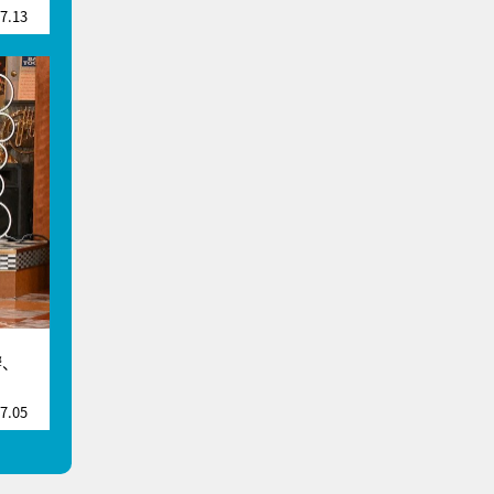
7.13
響、
7.05