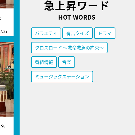
急上昇ワード
HOT WORDS
は
7.27
バラエティ
有吉クイズ
ドラマ
クロスロード ～救命救急の約束～
番組情報
音楽
ミュージックステーション
実名