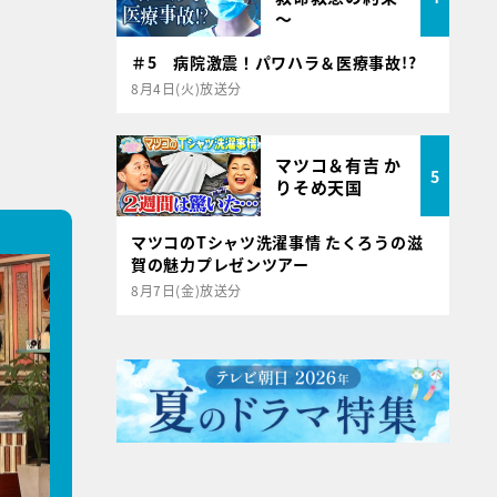
～
＃5 病院激震！パワハラ＆医療事故!?
8月4日(火)放送分
マツコ＆有吉 か
5
りそめ天国
マツコのTシャツ洗濯事情 たくろうの滋
賀の魅力プレゼンツアー
8月7日(金)放送分