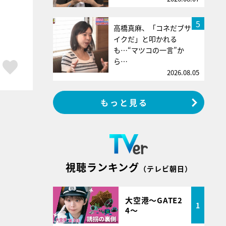
5
高橋真麻、「コネだブサ
イクだ」と叩かれる
も…“マツコの一言”か
ら…
ア
はてブ
スキボタン
2026.08.05
もっと見る
視聴ランキング
（テレビ朝日）
大空港～GATE2
1
4～