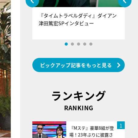
ぐ』＝LOV
『タイムトラベルダディ』ダイアン
『
香SPインタ
津田篤宏SPインタビュー
～
ピックアップ記事をもっと見る
ランキング
RANKING
1
『Mステ』豪華8組が登
場！23年ぶりに披露さ