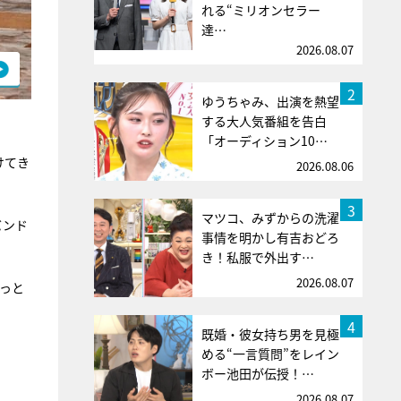
れる“ミリオンセラー
達…
2026.08.07
2
ゆうちゃみ、出演を熱望
する大人気番組を告白
「オーディション10…
けてき
2026.08.06
3
マツコ、みずからの洗濯
バンド
事情を明かし有吉おどろ
き！私服で外出す…
2026.08.07
るっと
4
既婚・彼女持ち男を見極
める“一言質問”をレイン
ボー池田が伝授！…
2026.08.07