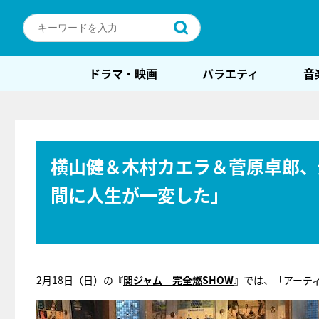
ドラマ・映画
バラエティ
音
横山健＆木村カエラ＆菅原卓郎、
間に人生が一変した」
2月18日（日）の
『
関ジャム 完全燃SHOW
』
では、「アーテ