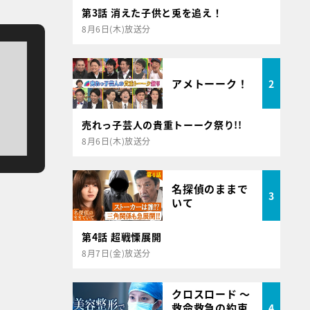
第3話 消えた子供と兎を追え！
8月6日(木)放送分
アメトーーク！
2
売れっ子芸人の貴重トーーク祭り!!
8月6日(木)放送分
名探偵のままで
3
いて
第4話 超戦慄展開
8月7日(金)放送分
クロスロード ～
救命救急の約束
4