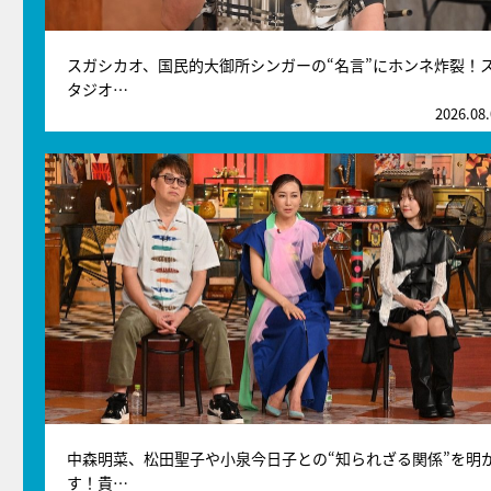
スガシカオ、国民的大御所シンガーの“名言”にホンネ炸裂！
タジオ…
2026.08
中森明菜、松田聖子や小泉今日子との“知られざる関係”を明
す！貴…