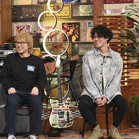
『アイ＝ラブ！げーみん
E齋藤樹愛羅＆佐々木舞
ビュー