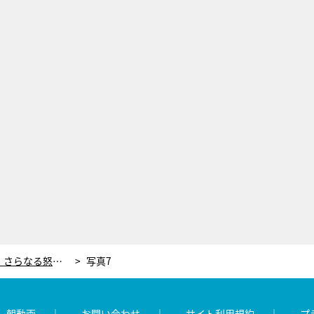
反町隆史主演『グレイトギフト』さらなる怒涛の展開！“女たちの戦い”が新たな殺人を招く
写真7
レ朝動画
お問い合わせ
サイト利用規約
プ