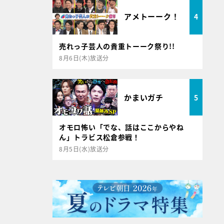
アメトーーク！
4
売れっ子芸人の貴重トーーク祭り!!
8月6日(木)放送分
かまいガチ
5
オモロ怖い「でな、話はここからやね
ん」トラビス松倉参戦！
8月5日(水)放送分