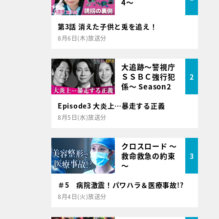
4～
第3話 消えた子供と兎を追え！
8月6日(木)放送分
大追跡～警視庁
ＳＳＢＣ強行犯
2
係～ Season2
Episode3 大炎上…暴走する正義
8月5日(水)放送分
クロスロード ～
救命救急の約束
3
～
＃5 病院激震！パワハラ＆医療事故!?
8月4日(火)放送分