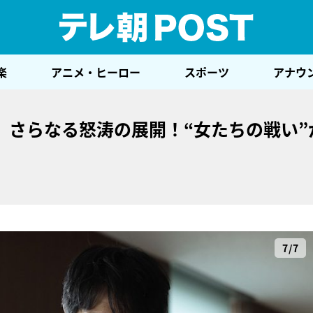
テレ
楽
アニメ・ヒーロー
スポーツ
アナウ
』さらなる怒涛の展開！“女たちの戦い”
7/7