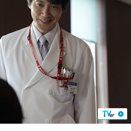
『アイ＝ラブ！げーみん
E齋藤樹愛羅＆佐々木舞
ビュー