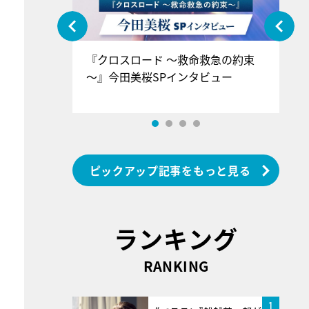
ぐ』＝LOV
『クロスロード ～救命救急の約束
『
香SPインタ
～』今田美桜SPインタビュー
ロ
ン
ピックアップ記事をもっと見る
ランキング
RANKING
1