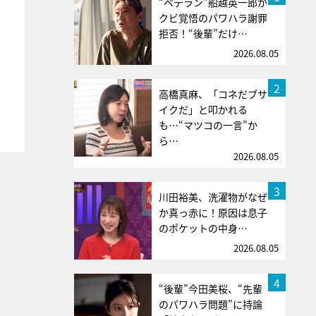
“ベテラン”船越英一郎が
クビ覚悟のパワハラ謝罪
拒否！“後輩”だけ…
2026.08.05
2
高橋真麻、「コネだブサ
イクだ」と叩かれる
も…“マツコの一言”か
ら…
2026.08.05
3
川田裕美、洗濯物がなぜ
か真っ赤に！原因は息子
のポケットの中身…
2026.08.05
4
“後輩”今田美桜、“先輩
のパワハラ問題”に持論