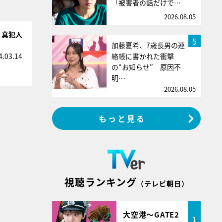
「被害者の話だけで…
2026.08.05
！真犯人
5
加藤夏希、7歳長男の連
絡帳に書かれた衝撃
4.03.14
の“お知らせ” 原因不
明…
2026.08.05
もっと見る
視聴ランキング
（テレビ朝日）
大空港～GATE2
1