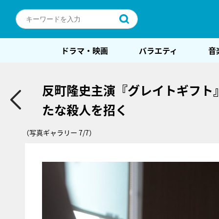
ドラマ・映画
バラエティ
音
反町隆史主演『グレイトギフト
たな殺人を招く
（写真ギャラリー 7/7）