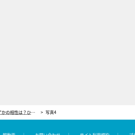
『ドラえもん』のび太としずかの相性は？ひみつ道具で新婚生活を疑似体験 ！
写真4
レ朝動画
お問い合わせ
サイト利用規約
プ