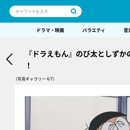
ドラマ・映画
バラエティ
音
『ドラえもん』のび太としずか
！
（写真ギャラリー 4/7）