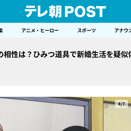
テレ
楽
アニメ・ヒーロー
スポーツ
アナウ
の相性は？ひみつ道具で新婚生活を疑似
4/7