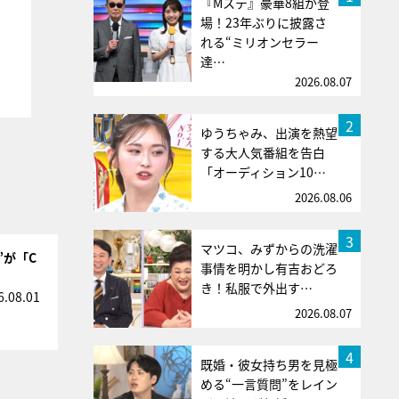
『Mステ』豪華8組が登
場！23年ぶりに披露さ
れる“ミリオンセラー
達…
2026.08.07
2
ゆうちゃみ、出演を熱望
する大人気番組を告白
「オーディション10…
2026.08.06
3
マツコ、みずからの洗濯
”が「C
事情を明かし有吉おどろ
き！私服で外出す…
6.08.01
2026.08.07
4
既婚・彼女持ち男を見極
める“一言質問”をレイン