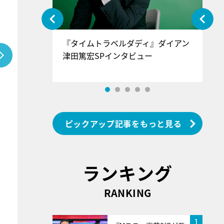
ぐ』＝LOV
『タイムトラベルダディ』ダイアン
『
香SPインタ
津田篤宏SPインタビュー
～
ピックアップ記事をもっと見る
ランキング
RANKING
1