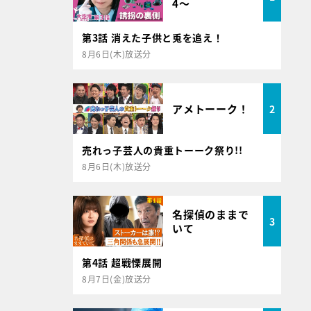
4～
第3話 消えた子供と兎を追え！
8月6日(木)放送分
アメトーーク！
2
売れっ子芸人の貴重トーーク祭り!!
8月6日(木)放送分
名探偵のままで
3
いて
第4話 超戦慄展開
8月7日(金)放送分