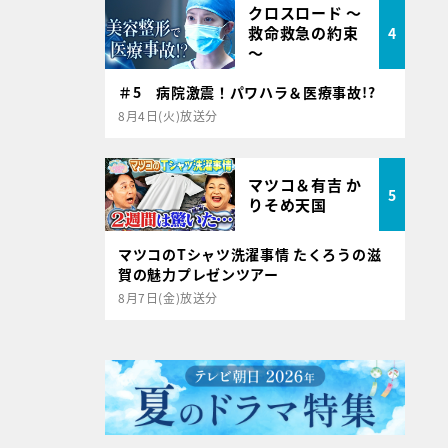
クロスロード ～
救命救急の約束
4
～
＃5 病院激震！パワハラ＆医療事故!?
8月4日(火)放送分
マツコ＆有吉 か
5
りそめ天国
マツコのTシャツ洗濯事情 たくろうの滋
賀の魅力プレゼンツアー
8月7日(金)放送分