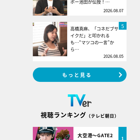
ボー池田が伝授！…
2026.08.07
5
高橋真麻、「コネだブサ
イクだ」と叩かれる
も…“マツコの一言”か
ら…
2026.08.05
もっと見る
視聴ランキング
（テレビ朝日）
大空港～GATE2
1