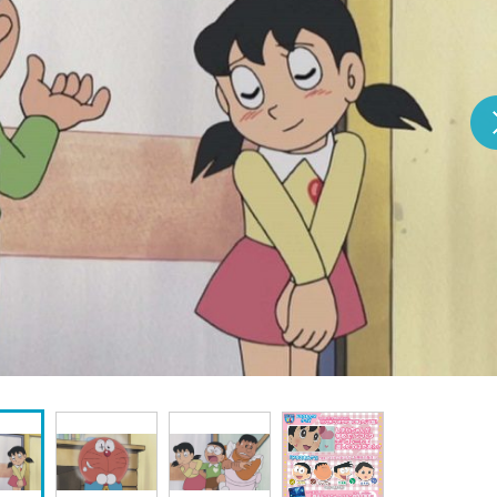
『アイ＝ラブ！げーみん
E齋藤樹愛羅＆佐々木舞
ビュー