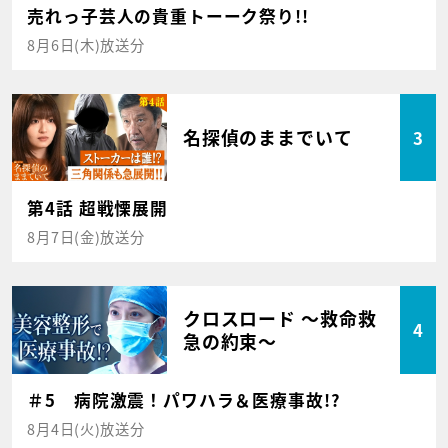
売れっ子芸人の貴重トーーク祭り!!
8月6日(木)放送分
名探偵のままでいて
3
第4話 超戦慄展開
8月7日(金)放送分
クロスロード ～救命救
4
急の約束～
＃5 病院激震！パワハラ＆医療事故!?
8月4日(火)放送分