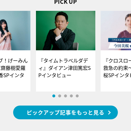
PICK UP
ブ！げーみん
『タイムトラベルダデ
『クロスロー
E齋藤樹愛羅
ィ』ダイアン津田篤宏S
救急の約束
香SPインタ
Pインタビュー
桜SPイ
ピックアップ記事をもっと見る