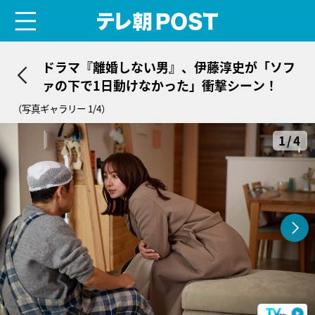
menu
テレ朝POST
ドラマ『離婚しない男』、伊藤淳史が「ソフ
ァの下で1日動けなかった」衝撃シーン！
（写真ギャラリー 1/4）
1/4