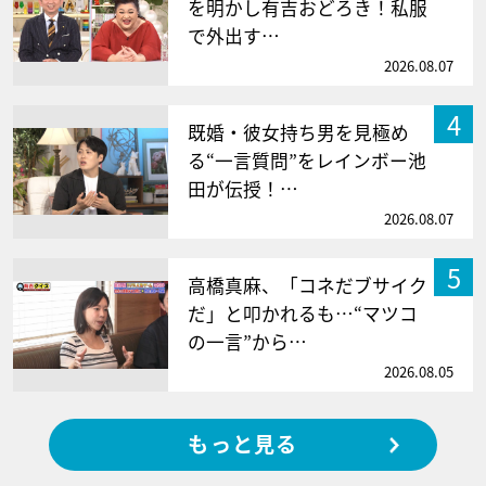
を明かし有吉おどろき！私服
で外出す…
2026.08.07
4
既婚・彼女持ち男を見極め
る“一言質問”をレインボー池
田が伝授！…
2026.08.07
5
高橋真麻、「コネだブサイク
だ」と叩かれるも…“マツコ
の一言”から…
2026.08.05
もっと見る