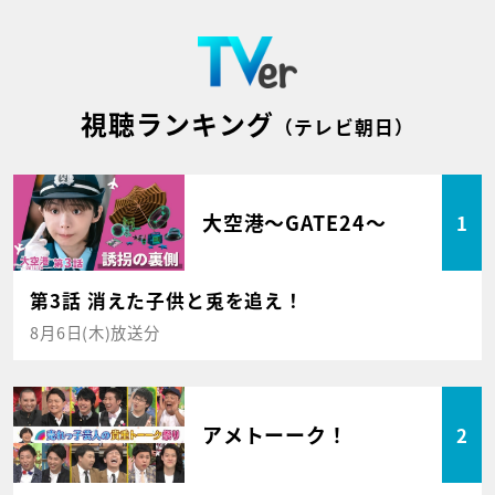
視聴ランキング
（テレビ朝日）
大空港～GATE24～
1
第3話 消えた子供と兎を追え！
8月6日(木)放送分
アメトーーク！
2