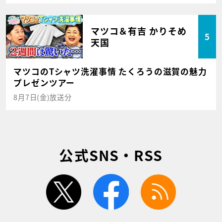
マツコ＆有吉 かりそめ
5
天国
マツコのTシャツ洗濯事情 たくろうの滋賀の魅力
プレゼンツアー
8月7日(金)放送分
公式SNS・RSS
twitter
facebook
rss