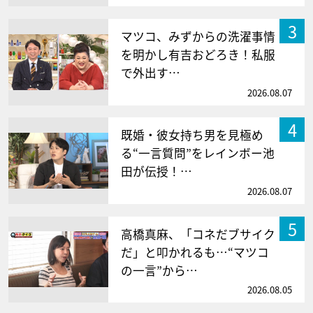
3
マツコ、みずからの洗濯事情
を明かし有吉おどろき！私服
で外出す…
2026.08.07
4
既婚・彼女持ち男を見極め
る“一言質問”をレインボー池
田が伝授！…
2026.08.07
5
高橋真麻、「コネだブサイク
だ」と叩かれるも…“マツコ
の一言”から…
2026.08.05