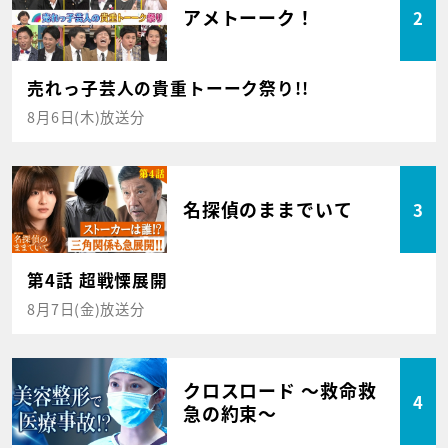
アメトーーク！
2
売れっ子芸人の貴重トーーク祭り!!
8月6日(木)放送分
名探偵のままでいて
3
第4話 超戦慄展開
8月7日(金)放送分
クロスロード ～救命救
4
急の約束～