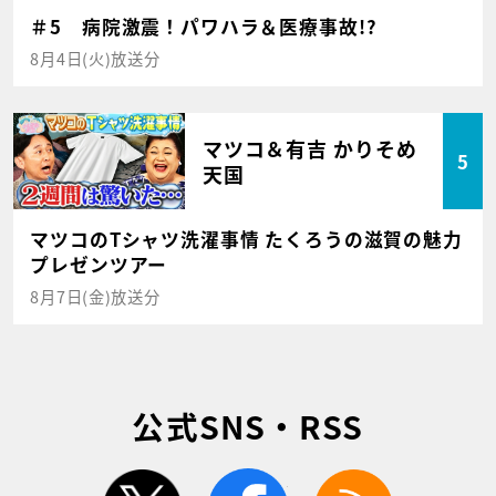
＃5 病院激震！パワハラ＆医療事故!?
8月4日(火)放送分
マツコ＆有吉 かりそめ
5
天国
マツコのTシャツ洗濯事情 たくろうの滋賀の魅力
プレゼンツアー
8月7日(金)放送分
公式SNS・RSS
twitter
facebook
rss