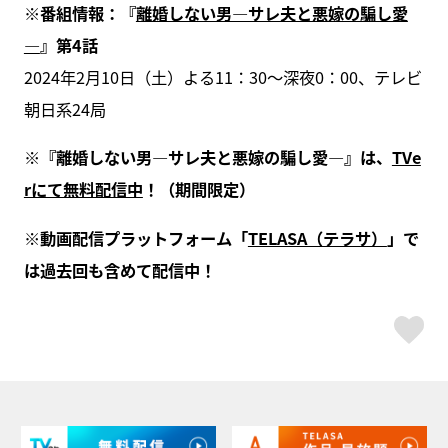
※番組情報：『
離婚しない男―サレ夫と悪嫁の騙し愛
―
』第4話
2024年2月10日（土）よる11：30～深夜0：00、テレビ
朝日系24局
※『離婚しない男―サレ夫と悪嫁の騙し愛―』は、
TVe
rにて無料配信中
！（期間限定）
※動画配信プラットフォーム「
TELASA（テラサ）
」で
は過去回も含めて配信中！
ス