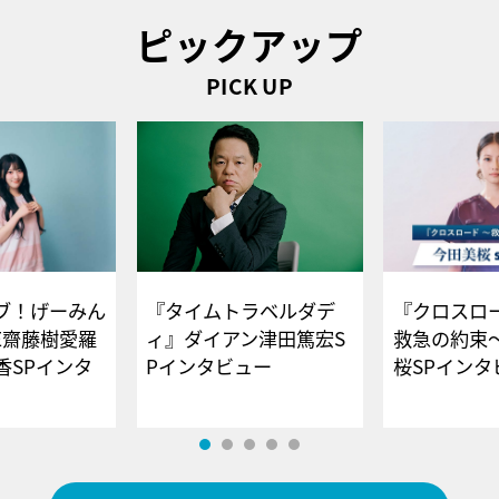
ピックアップ
PICK UP
ブ！げーみん
『タイムトラベルダデ
『クロスロー
E齋藤樹愛羅
ィ』ダイアン津田篤宏S
救急の約束
香SPインタ
Pインタビュー
桜SPイ