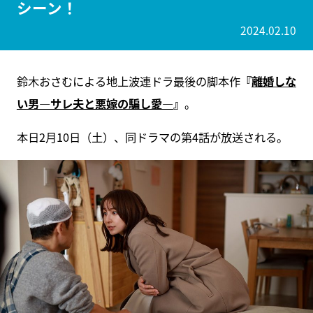
シーン！
2024.02.10
鈴木おさむによる地上波連ドラ最後の脚本作
『
離婚しな
い男―サレ夫と悪嫁の騙し愛―
』
。
本日2月10日（土）、同ドラマの第4話が放送される。