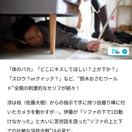
「体のバカ」「どこにキスしてほしい？上か下か？」
「スロウ？orクイック？」など、“鈴木おさむワール
ド”全開の刺激的なセリフが続々！
渉は裕（佐藤大樹）からの指示で手に持つ自撮り棒に付
いたカメラを動かすが…。伊藤が「ソファの下で1日動
けなかった」と大いに苦労話を語った“ソファの上と下
での壮絶な演技合戦”は必見だ。