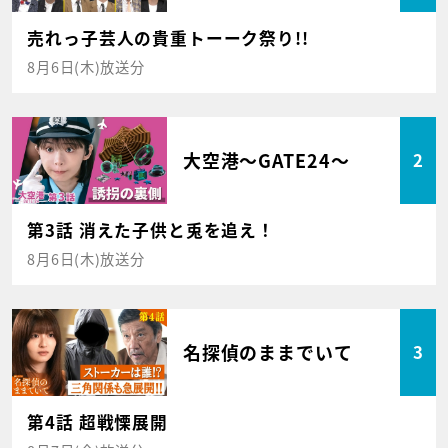
売れっ子芸人の貴重トーーク祭り!!
8月6日(木)放送分
大空港～GATE24～
2
第3話 消えた子供と兎を追え！
8月6日(木)放送分
名探偵のままでいて
3
第4話 超戦慄展開