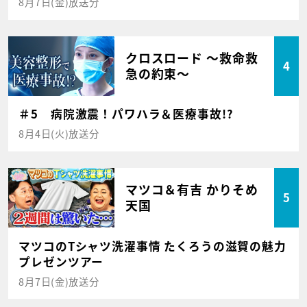
8月7日(金)放送分
クロスロード ～救命救
4
急の約束～
＃5 病院激震！パワハラ＆医療事故!?
8月4日(火)放送分
マツコ＆有吉 かりそめ
5
天国
マツコのTシャツ洗濯事情 たくろうの滋賀の魅力
プレゼンツアー
8月7日(金)放送分