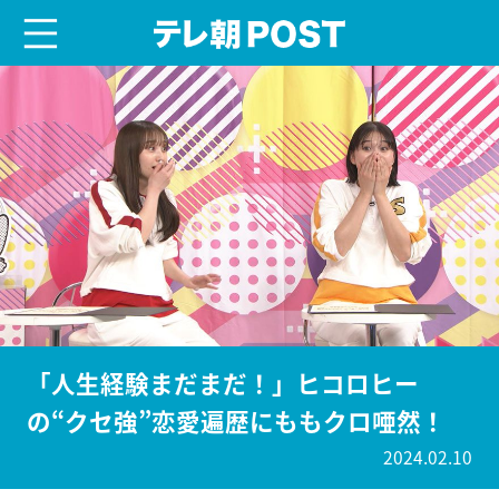
menu
テレ朝POST
「人生経験まだまだ！」ヒコロヒー
の“クセ強”恋愛遍歴にももクロ唖然！
2024.02.10