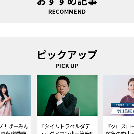
おすすめ記事
RECOMMEND
ピックアップ
PICK UP
ブ！げーみん
『タイムトラベルダデ
『クロスロー
E齋藤樹愛羅
ィ』ダイアン津田篤宏S
救急の約束