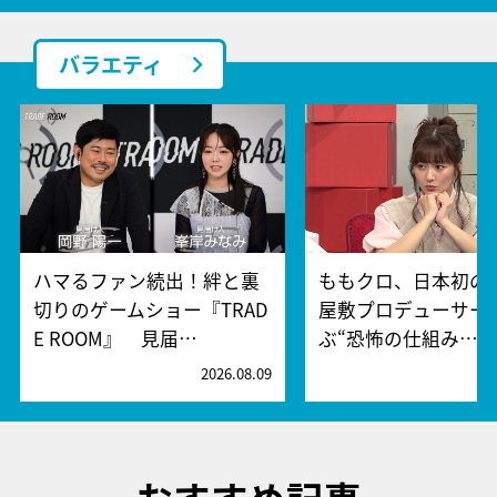
バラエティ
ハマるファン続出！絆と裏
ももクロ、日本初の
切りのゲームショー『TRAD
屋敷プロデューサー
E ROOM』 見届…
ぶ“恐怖の仕組み…
2026.08.09
2