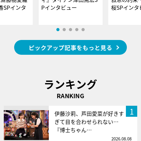
香SPインタ
Pインタビュー
桜SPイ
ピックアップ記事をもっと見る
ランキング
RANKING
1
伊藤沙莉、芦田愛菜が好きす
ぎて目を合わせられない…
『博士ちゃん…
2026.08.08