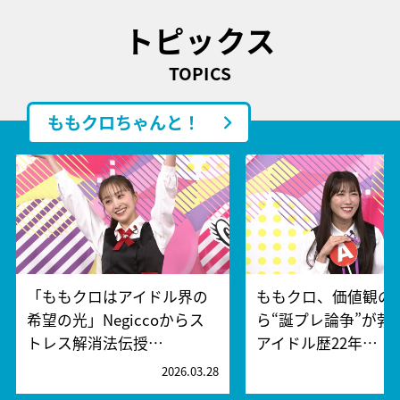
トピックス
TOPICS
ももクロちゃんと！
「ももクロはアイドル界の
ももクロ、価値観の
希望の光」Negiccoからス
ら“誕プレ論争”が勃
トレス解消法伝授…
アイドル歴22年…
2026.03.28
2